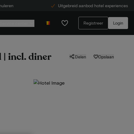
nuleren
Uitgebreid aanbod hotel experiences
Registreer
Login
Service center
| incl. diner
Delen
Opslaan