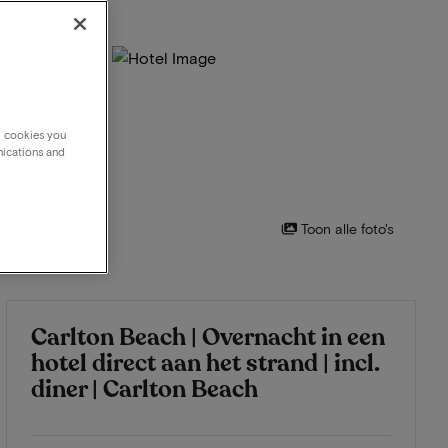
g cookies you
nications and
Toon alle foto's
Carlton Beach | Overnacht in een
hotel direct aan het strand | incl.
diner | Carlton Beach