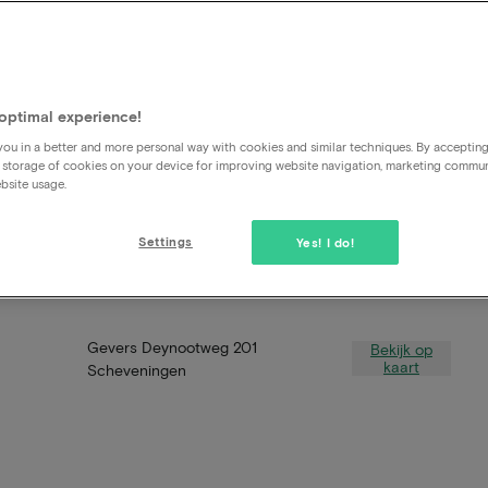
optimal experience!
ou in a better and more personal way with cookies and similar techniques. By acceptin
 storage of cookies on your device for improving website navigation, marketing commu
bsite usage.
Settings
Yes! I do!
Gevers Deynootweg 201
Bekijk op
kaart
Scheveningen