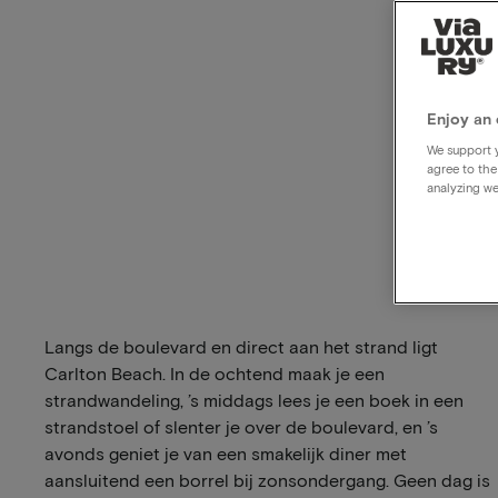
Enjoy an 
We support y
agree to the
analyzing we
Langs de boulevard en direct aan het strand ligt
Carlton Beach. In de ochtend maak je een
strandwandeling, ’s middags lees je een boek in een
strandstoel of slenter je over de boulevard, en ’s
avonds geniet je van een smakelijk diner met
aansluitend een borrel bij zonsondergang. Geen dag is