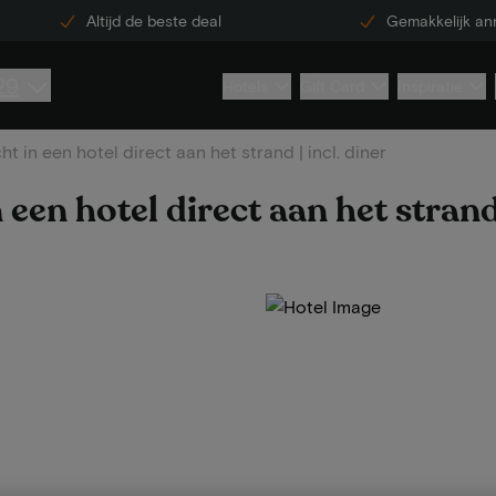
Altijd de beste deal
Gemakkelijk an
29
Hotels
Gift Card
Inspiratie
 in een hotel direct aan het strand | incl. diner
een hotel direct aan het strand 