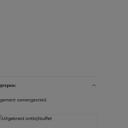
egrepen:
angement samengesteld.