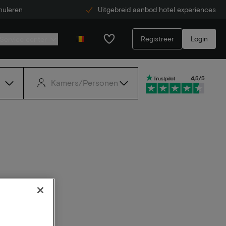
nuleren
Uitgebreid aanbod hotel experiences
Registreer
Login
Service center
Kamers/Personen