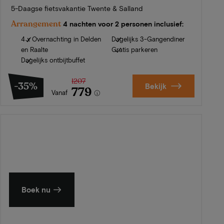
5-Daagse fietsvakantie Twente & Salland
Arrangement
4 nachten voor 2 personen inclusief:
4 x Overnachting in Delden
Dagelijks 3-Gangendiner
en Raalte
Gratis parkeren
Dagelijks ontbijtbuffet
1207
-35%
Bekijk
779
Vanaf
Zomer in Zeeland
Ontdek onze mooiste hotels
Boek nu