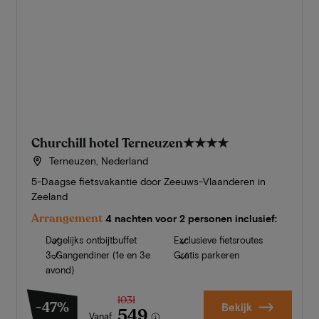
Churchill hotel Terneuzen
★★★★
Terneuzen, Nederland
5-Daagse fietsvakantie door Zeeuws-Vlaanderen in
Zeeland
Arrangement
4 nachten voor 2 personen inclusief:
Dagelijks ontbijtbuffet
Exclusieve fietsroutes
3-Gangendiner (1e en 3e
Gratis parkeren
avond)
1031
-47%
Bekijk
549
Vanaf