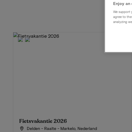
Enjoy an 
We support y
agree to the
analyzing we
Fietsvakantie 2026
Delden - Raalte - Markelo, Nederland