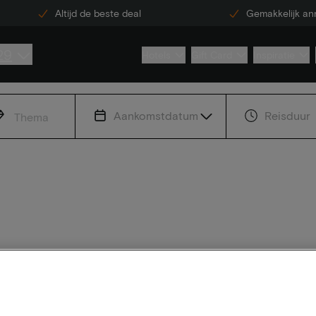
Altijd de beste deal
Gemakkelijk an
29
Hotels
Gift Card
Inspiratie
Aankomstdatum
Reisduur
Thema
kanties