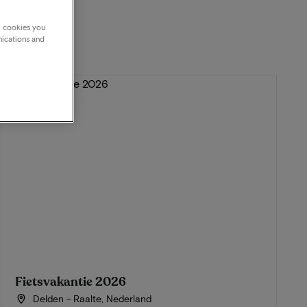
g cookies you
nications and
Fietsvakantie 2026
Delden - Raalte, Nederland