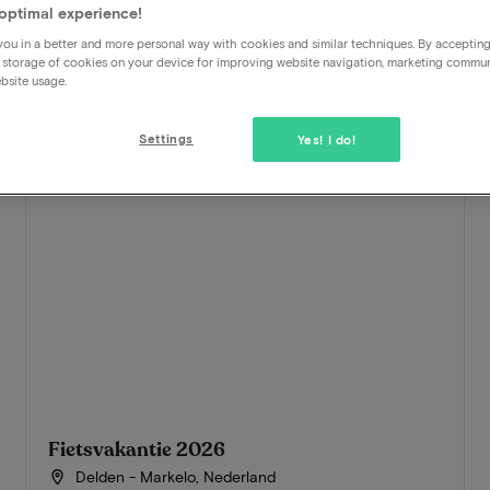
optimal experience!
ou in a better and more personal way with cookies and similar techniques. By acceptin
 storage of cookies on your device for improving website navigation, marketing commu
bsite usage.
Settings
Yes! I do!
Fietsvakantie 2026
Delden - Markelo, Nederland