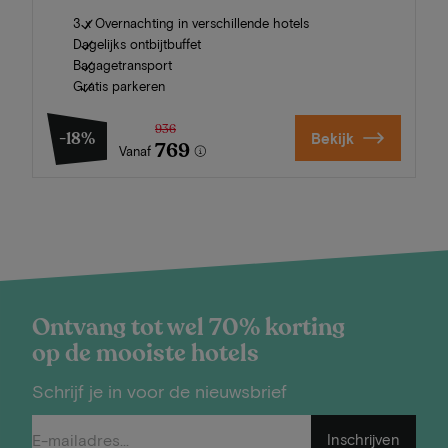
3 x Overnachting in verschillende hotels
Dagelijks ontbijtbuffet
Bagagetransport
Gratis parkeren
936
-18%
Bekijk
769
Vanaf
Ontvang tot wel 70% korting
op de mooiste hotels
Schrijf je in voor de nieuwsbrief
Inschrijven