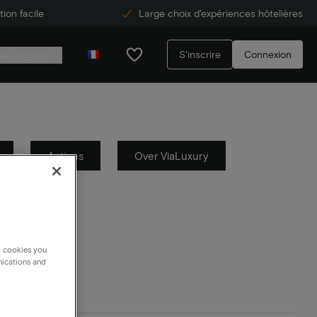
ion facile
Large choix d'expériences hôtelières
S'inscrire
Connexion
de services
Actions
Over ViaLuxury
g cookies you
nications and