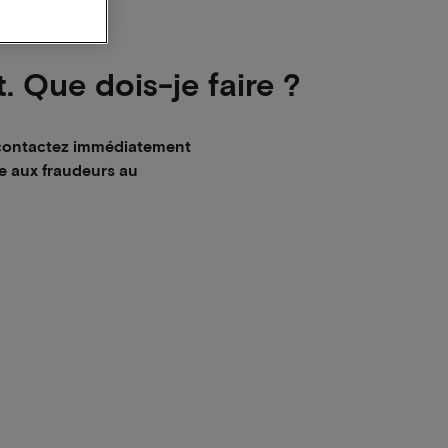
. Que dois-je faire ?
, contactez immédiatement
ce aux fraudeurs au