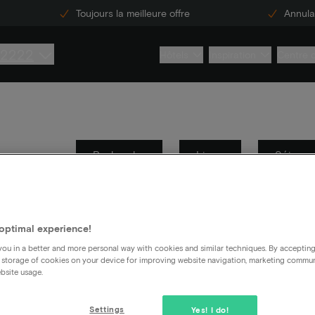
Toujours la meilleure offre
Annulat
 2222
Hôtels
Inspiration
Centre 
Recherche
Livres
Séjours
Sécurité de l'information
Général
optimal experience!
ou in a better and more personal way with cookies and similar techniques. By acceptin
vation et ceux que vous ne recevez pas.
 storage of cookies on your device for improving website navigation, marketing commu
bsite usage.
Settings
Yes! I do!