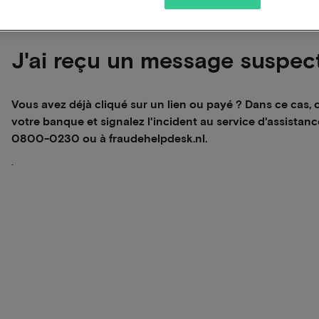
J'ai reçu un message suspect
Vous avez déjà cliqué sur un lien ou payé ? Dans ce cas
votre banque et signalez l'incident au service d'assistan
0800-0230 ou à fraudehelpdesk.nl.
.