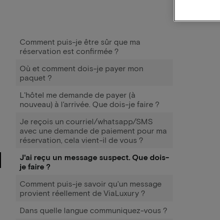
Comment puis-je être sûr que ma
réservation est confirmée ?
Où et comment dois-je payer mon
paquet ?
L'hôtel me demande de payer (à
nouveau) à l'arrivée. Que dois-je faire ?
Je reçois un courriel/whatsapp/SMS
avec une demande de paiement pour ma
réservation, cela vient-il de vous ?
J'ai reçu un message suspect. Que dois-
je faire ?
Comment puis-je savoir qu'un message
provient réellement de ViaLuxury ?
Dans quelle langue communiquez-vous ?