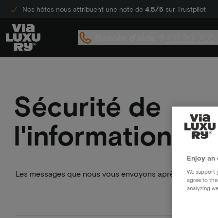
Nos hôtes nous attribuent une note de
4.5/5
sur Trustpilot
Besoin d'aide ?
+31 20 705
Sécurité de
l'information
Enjoy an 
We support y
Les messages que nous vous envoyons après votre réser
agree to the
analyzing we