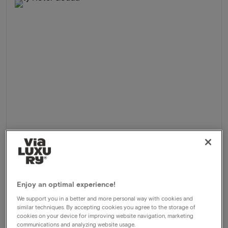
City Hotel Gouda
★★★★
Gouda, Pays-Bas
Explorer et vivre la belle Gouda
Enjoy an optimal experience!
Formule
1 nuit pour 2 personnes comprenant:
We support you in a better and more personal way with cookies and
similar techniques. By accepting cookies you agree to the storage of
Petit déjeuner buffet copieux
cookies on your device for improving website navigation, marketing
Délicatesse de Gouda
communications and analyzing website usage.