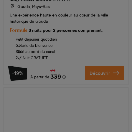
Gouda, Pays-Bas
Une expérience haute en couleur au cœur de la ville
historique de Gouda
Formule
3 nuits pour 2 personnes comprenant:
Petit déjeuner quotidien
Gâterie de bienvenue
Situé au bord du canal
2+1 Nuit GRATUITE
671
-49%
Découvrir
339
À partir de
L'été en Zélande
Découvrez nos plus beaux hôtels