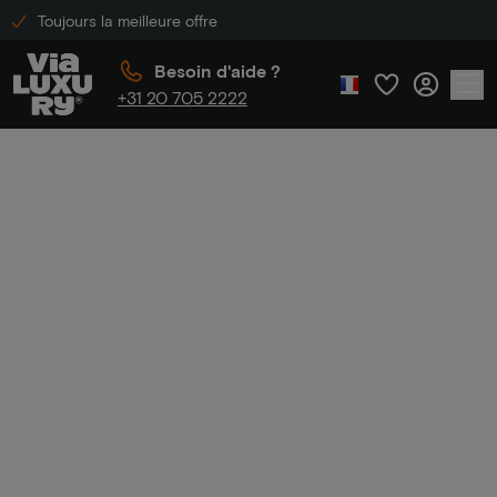
Toujours la meilleure offre
Besoin d'aide ?
+31 20 705 2222
Accueil
Hôtels Best Western
Hôtels Best
Western