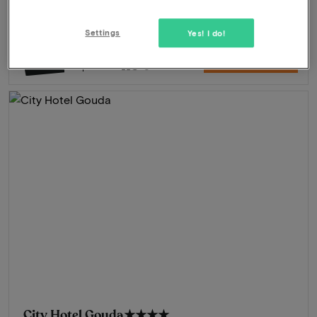
Centre Hartje
Près du Reeuwijkse Plassen
Settings
Yes! I do!
270
-56%
Découvrir
119
À partir de
City Hotel Gouda
★★★★