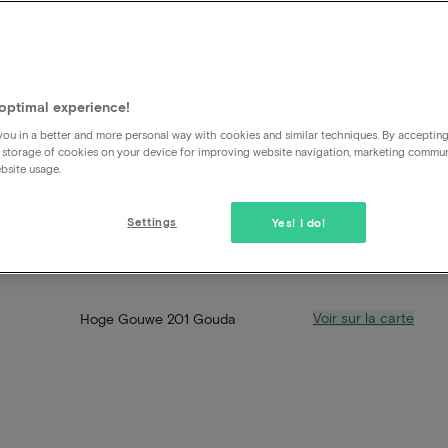
optimal experience!
ou in a better and more personal way with cookies and similar techniques. By acceptin
 storage of cookies on your device for improving website navigation, marketing commu
bsite usage.
Settings
Yes! I do!
Voir sur la carte
Hoge Gouwe 201 Gouda