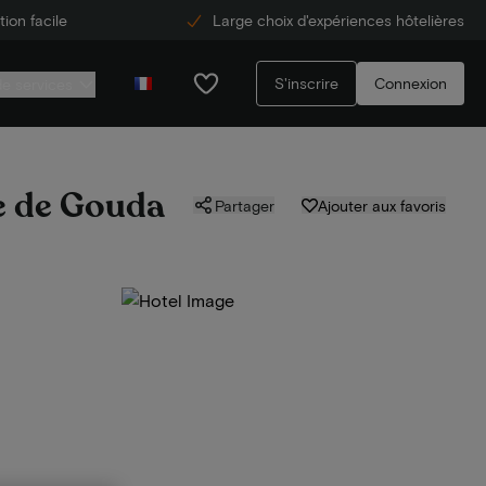
ion facile
Large choix d'expériences hôtelières
S'inscrire
Connexion
de services
ue de Gouda
Partager
Ajouter aux favoris