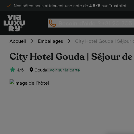
Nos hôtes nous attribuent une note de
4.5/5
sur Trustpilot
Besoin d'aide ?
+31 20 705
Accueil
Emballages
City Hotel Gouda | Séjour 
City Hotel Gouda | Séjour de
4/5
Gouda
Voir sur la carte