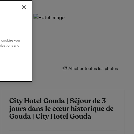
g cookies you
nications and
Afficher toutes les photos
City Hotel Gouda | Séjour de 3
jours dans le cœur historique de
Gouda | City Hotel Gouda