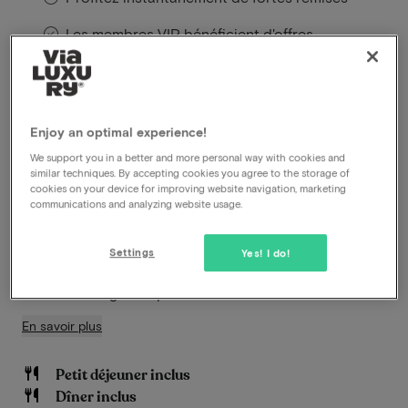
Les membres VIP bénéficient d'offres
spéciales
Vivez un séjour relaxant où confort, gastronomie et
Enjoy an optimal experience!
découverte sont à l’honneur. Vous séjournerez au
We support you in a better and more personal way with cookies and
charmant Boutique Hotel Annamaes à Lanaken,
similar techniques. By accepting cookies you agree to the storage of
magnifiquement situé au bord de la Meuse et à
cookies on your device for improving website navigation, marketing
seulement 10 minutes de Maastricht. Profitez d’un
communications and analyzing website usage.
accueil chaleureux, de plaisirs culinaires au Flow
Restaurant et découvrez la combinaison unique de
Settings
Yes! I do!
nature, de charme et d’art de vivre bourguignon qui
rend cette région si particulière.
En savoir plus
Petit déjeuner inclus
Dîner inclus