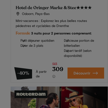
Hotel de Oringer Marke & Stee
★★★★
Odoorn, Pays-Bas
Mini-vacances : Explorez les plus belles routes
pédestres et cyclables de Drenthe
Formule
3 nuits pour 2 personnes comprenant:
Petit déjeuner quotidien
Délicieuse portion de
Dîner de 3 plats
bitterballen
Départ tardif (selon
disponibilité)
513
309
À partir
-40%
Découvrir
de
Rotterdam