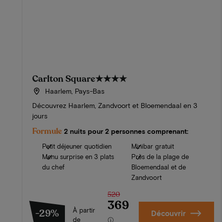
Carlton Square
★★★★
Haarlem, Pays-Bas
Découvrez Haarlem, Zandvoort et Bloemendaal en 3
jours
Formule
2 nuits pour 2 personnes comprenant:
Petit déjeuner quotidien
Minibar gratuit
Menu surprise en 3 plats
Près de la plage de
du chef
Bloemendaal et de
Zandvoort
520
369
À partir
-29%
Découvrir
de