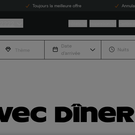
Toujours la meilleure offre
Annulat
 2222
Hôtels
Inspiration
Centre 
Date
Nuits
Thème
d'arrivée
vec dîner