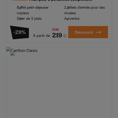
Buffet petit-déjeuner
2 billets d'entrée pour des
copieux
musées
Dîner de 3 plats
Au centre
308
-29%
Découvrir
219
À partir de