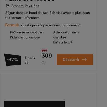
Arnhem, Pays-Bas
Séjour dans un hôtel de luxe 5 étoiles avec le plus beau
toit-terrasse d'Arnhem
Formule
2 nuits pour 2 personnes comprenant:
Petit déjeuner quotidien
Amélioration de la
Dîner gastronomique
chambre
Bar sur le toit
695
369
À partir
-47%
Découvrir
de
L'été en Zélande
Découvrez nos plus beaux hôtels