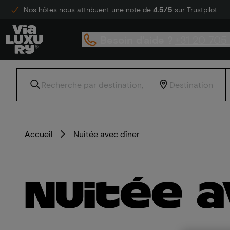
Nos hôtes nous attribuent une note de
4.5/5
sur Trustpilot
Besoin d'aide ?
+31 20 705
Accueil
Nuitée avec dîner
Nuitée a