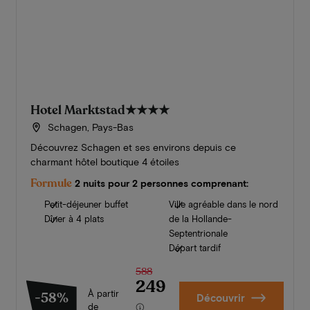
Hotel Marktstad
★★★★
Schagen, Pays-Bas
Découvrez Schagen et ses environs depuis ce
charmant hôtel boutique 4 étoiles
Formule
2 nuits pour 2 personnes comprenant:
Petit-déjeuner buffet
Ville agréable dans le nord
Dîner à 4 plats
de la Hollande-
Septentrionale
Départ tardif
588
249
À partir
-58%
Découvrir
de