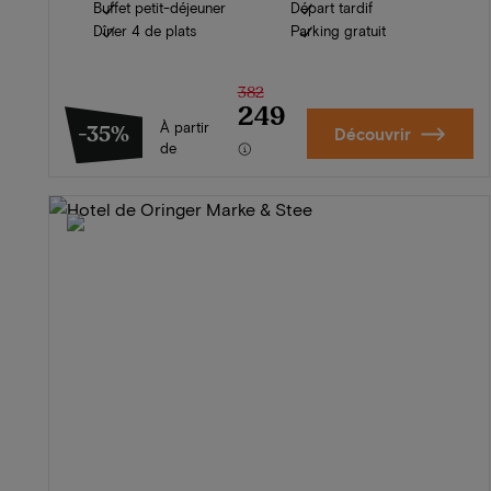
Buffet petit-déjeuner
Départ tardif
Dîner 4 de plats
Parking gratuit
382
249
À partir
-35%
Découvrir
de