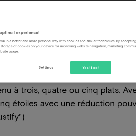
e de terminer une journée bien rempl
optimal experience!
erche de transports en commun, mai
ou in a better and more personal way with cookies and similar techniques. By acceptin
 storage of cookies on your device for improving website navigation, marketing commu
r de l'hôtel ou de se coucher. Ceux 
bsite usage.
e d'un week-end réservent un forfa
Settings
Yes! I do!
 de luxe comprend des restaurants 
nu à trois, quatre ou cinq plats. Av
inq étoiles avec une réduction pouv
stify")