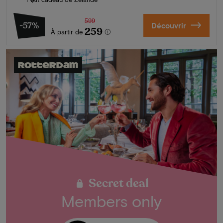
599
-57%
Découvrir
259
À partir de
Rotterdam
Secret deal
Members only