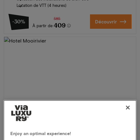
Location de VTT (4 heures)
585
-30%
Découvrir
409
À partir de
Enjoy an optimal experience!
Hotel Mooirivier
★★★★