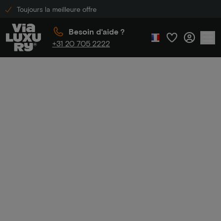
Toujours la meilleure offre
Besoin d'aide ?
+31 20 705 2222
Accueil
Passer la nuit au bord de l'eau
Passer la nuit au
bord de l'eau