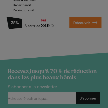
Départ tardif
Parking gratuit
382
-35%
Découvrir
249
À partir de
Recevez jusqu'à 70% de réduction
dans les plus beaux hôtels
S'abonner à la newsletter
S'abonner