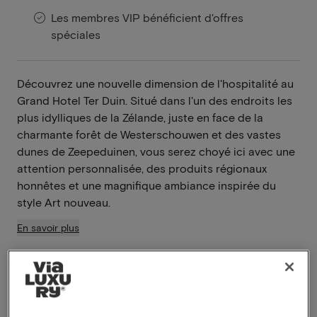
Les membres VIP bénéficient d'offres
spéciales
Découvrez une nouvelle dimension de l'hospitalité au
Grand Hotel Ter Duin. Situé dans l'un des endroits les
plus idylliques de la Zélande, juste en face de la
charmante forêt de Westerschouwen et des vastes
dunes de Zeepeduinen, vous serez choyé ici avec une
attention personnalisée, des produits régionaux
honnêtes et une magnifique ambiance inspirée du
style Art nouveau.
En savoir plus
Petit déjeuner inclus
Dîner inclus
Piscine à disposition