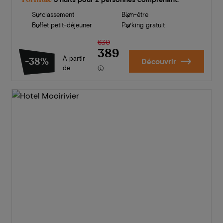
Surclassement
Bien-être
Buffet petit-déjeuner
Parking gratuit
630
389
À partir
-38%
Découvrir
de