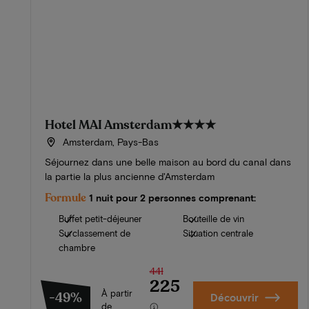
Hotel MAI Amsterdam
★★★★
Amsterdam, Pays-Bas
Séjournez dans une belle maison au bord du canal dans
la partie la plus ancienne d'Amsterdam
Formule
1 nuit pour 2 personnes comprenant:
Buffet petit-déjeuner
Bouteille de vin
Surclassement de
Situation centrale
chambre
441
225
À partir
-49%
Découvrir
de