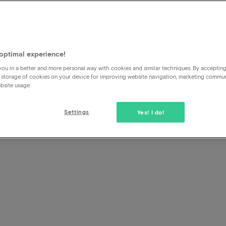
s-
iques
optimal experience!
ou in a better and more personal way with cookies and similar techniques. By acceptin
 storage of cookies on your device for improving website navigation, marketing commu
bsite usage.
Settings
Yes! I do!