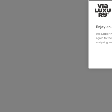
Hôtel
bout
Enjoy an 
We support y
agree to the
analyzing we