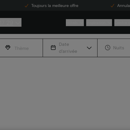
Toujours la meilleure offre
Annulat
17 29
Hôtels
Inspiration
Centre 
Date
Nuits
Thème
d'arrivée