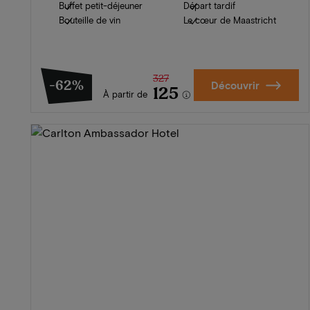
Buffet petit-déjeuner
Départ tardif
Bouteille de vin
Le cœur de Maastricht
327
-62%
Découvrir
125
À partir de