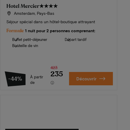
Hotel Mercier
★★★★
Amsterdam, Pays-Bas
Séjour spécial dans un hôtel-boutique attrayant
Formule
1 nuit pour 2 personnes comprenant:
Buffet petit-déjeuner
Départ tardif
Bouteille de vin
423
235
À partir
-44%
Découvrir
de
L'été en Zélande
Découvrez nos plus beaux hôtels