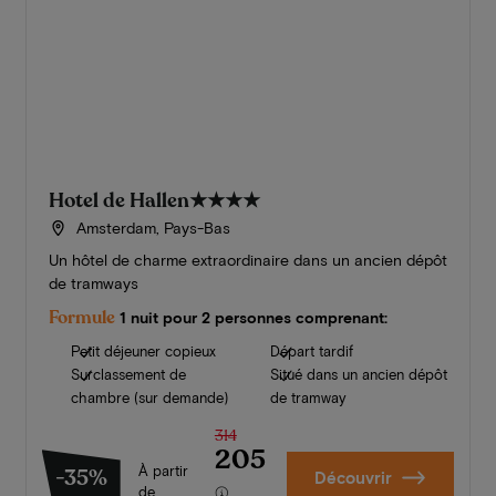
Hotel de Hallen
★★★★
Amsterdam, Pays-Bas
Un hôtel de charme extraordinaire dans un ancien dépôt
de tramways
Formule
1 nuit pour 2 personnes comprenant:
Petit déjeuner copieux
Départ tardif
Surclassement de
Situé dans un ancien dépôt
chambre (sur demande)
de tramway
314
205
À partir
-35%
Découvrir
de