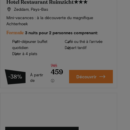
Hotel Restaurant Ruimzicht
★★★
Zeddam, Pays-Bas
Mini-vacances : à la découverte du magnifique
Achterhoek
Formule
3 nuits pour 2 personnes comprenant:
Petit-déjeuner buffet
Café ou thé à l'arrivée
quotidien
Départ tardif
Dîner à 4 plats
745
459
À partir
-38%
Découvrir
de
L'été en Zélande
Découvrez nos plus beaux hôtels