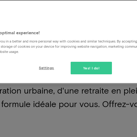
e moyen idéal de s'évader du quoti
optimal experience!
e beaucoup de temps libre. Ces for
ou in a better and more personal way with cookies and similar techniques. By acceptin
 storage of cookies on your device for improving website navigation, marketing commu
vous offrent la possibilité de vous 
bsite usage.
ltures et de profiter du luxe et du c
Settings
Yes! I do!
 des meilleures formules de mini-va
ation urbaine, d'une retraite en pl
a formule idéale pour vous. Offrez-