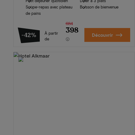
Petit déjeuner quotidien
Dîner à 3 plats
Soupe-repas avec plateau
Boisson de bienvenue
de pains
684
398
À partir
-42%
Découvrir
de