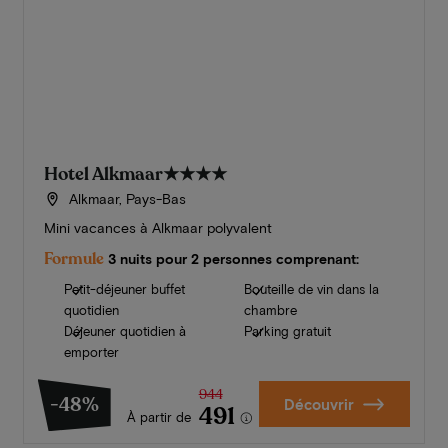
Hotel Alkmaar
★★★★
Alkmaar, Pays-Bas
Mini vacances à Alkmaar polyvalent
Formule
3 nuits pour 2 personnes comprenant:
Petit-déjeuner buffet
Bouteille de vin dans la
quotidien
chambre
Déjeuner quotidien à
Parking gratuit
emporter
944
-48%
Découvrir
491
À partir de