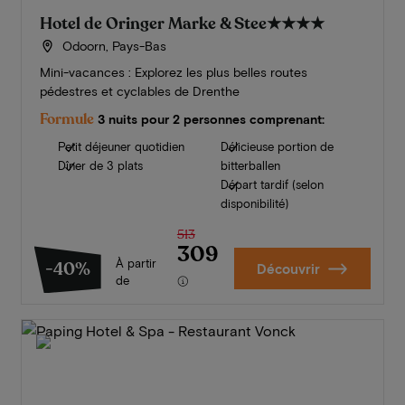
Hotel de Oringer Marke & Stee
★★★★
Odoorn, Pays-Bas
Mini-vacances : Explorez les plus belles routes
pédestres et cyclables de Drenthe
Formule
3 nuits pour 2 personnes comprenant:
Petit déjeuner quotidien
Délicieuse portion de
Dîner de 3 plats
bitterballen
Départ tardif (selon
disponibilité)
513
309
À partir
-40%
Découvrir
de