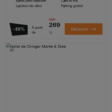
Buffet petit-déjeuner
Café et thé
Location de vélos
Parking gratuit
520
269
À partir
-48%
Découvrir
de