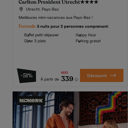
Carlton President Utrecht
★★★★
Utrecht, Pays-Bas
Meilleures mini-vacances aux Pays-Bas !
Formule
3 nuits pour 2 personnes comprenant:
Buffet petit-déjeuner
Happy Hour
Dîner 3 plats
Parking gratuit
693
-51%
Découvrir
339
À partir de
Nijkerk