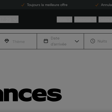
Toujours la meilleure offre
Annulat
17 29
Hôtels
Inspiration
Centre 
Date
Nuits
Thème
d'arrivée
ances