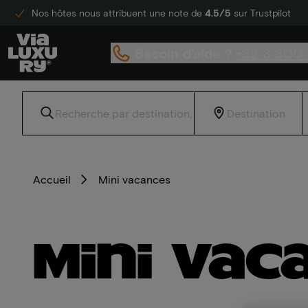
Nos hôtes nous attribuent une note de
4.5/5
sur Trustpilot
Besoin d'aide ?
+32 3 300 
Accueil
Mini vacances
Mini vac