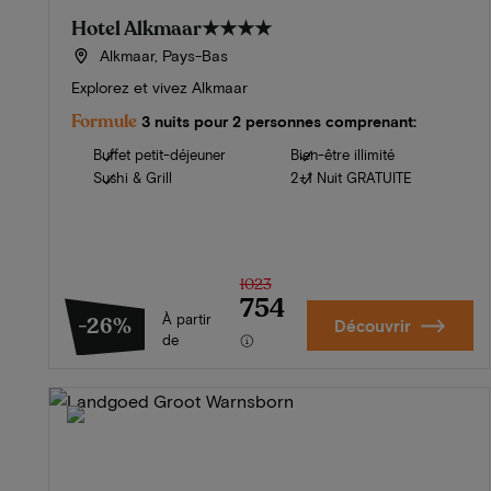
Hotel Alkmaar
★★★★
Alkmaar, Pays-Bas
Explorez et vivez Alkmaar
Formule
3 nuits pour 2 personnes comprenant:
Buffet petit-déjeuner
Bien-être illimité
Sushi & Grill
2+1 Nuit GRATUITE
1023
754
À partir
-26%
Découvrir
de