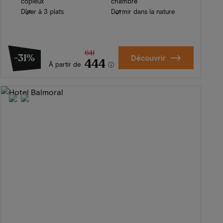
copieux
chambre
Dîner à 3 plats
Dormir dans la nature
641
-31%
Découvrir
444
À partir de