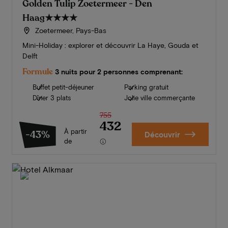
Golden Tulip Zoetermeer - Den
Haag
★★★★
Zoetermeer, Pays-Bas
Mini-Holiday : explorer et découvrir La Haye, Gouda et
Delft
Formule
3 nuits pour 2 personnes comprenant:
Buffet petit-déjeuner
Parking gratuit
Dîner 3 plats
Jolie ville commerçante
755
432
À partir
-43%
Découvrir
de