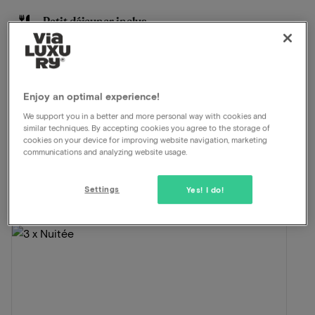
Petit déjeuner inclus
Départ tardif
Restaurant à la carte
Voir sur la carte
Bakenbergseweg 277 Arnhem
Enjoy an optimal experience!
We support you in a better and more personal way with cookies and
similar techniques. By accepting cookies you agree to the storage of
Cette formule pour 2 personnes comprend:
cookies on your device for improving website navigation, marketing
communications and analyzing website usage.
ViaLuxury et l'hôtel ont soigneusement mis au point
une belle formule.
Settings
Yes! I do!