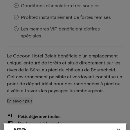
Conditions d'annulation très souples
Profitez instantanément de fortes remises
Les membres VIP bénéficient d'offres
spéciales
Le Cocoon Hotel Belair bénéficie d’un emplacement
unique, entouré de forêts et situé directement sur les
rives de la Sûre, au pied du château de Bourscheid.
Cet environnement paisible et verdoyant constitue un
point de départ idéal pour des randonnées à pied ou
à vélo à travers les paysages luxembourgeois.
En savoir plus
Petit déjeuner inclus
Restaurant à la carte