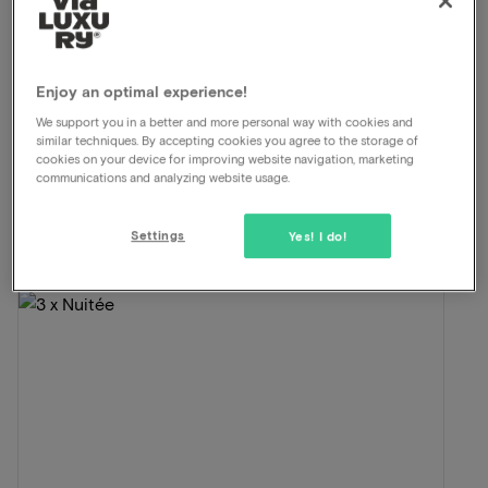
Lit king-size
Bien-être
Voir sur la carte
Rue Buurschter-Plage Bourscheid-Plage
Enjoy an optimal experience!
We support you in a better and more personal way with cookies and
similar techniques. By accepting cookies you agree to the storage of
Cette formule pour 2 personnes comprend:
cookies on your device for improving website navigation, marketing
communications and analyzing website usage.
ViaLuxury et l'hôtel ont soigneusement mis au point
une belle formule.
Settings
Yes! I do!