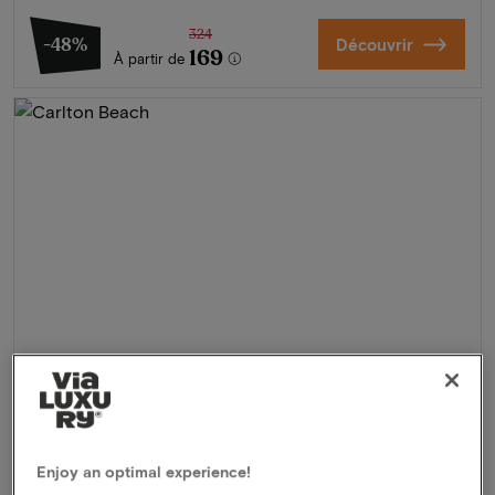
324
-48%
Découvrir
169
À partir de
Carlton Beach
★★★★
Enjoy an optimal experience!
Scheveningen, Pays-Bas