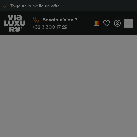
Toujours la meilleure offre
Besoin d'aide ?
+32 3 300 17 29
Accueil
Hôtels de luxe abordables
Hôtels de luxe
abordables