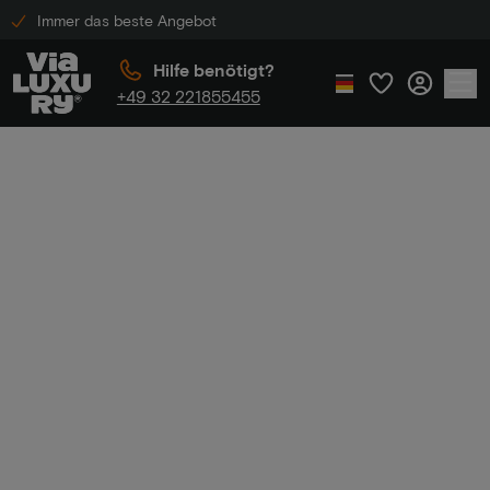
Immer das beste Angebot
Hilfe benötigt?
+49 32 221855455
Home
Am Wasser
Am
Wasser