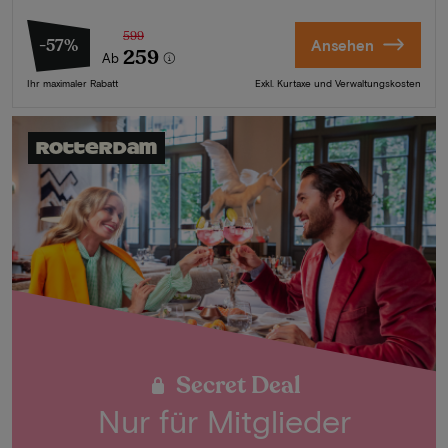
599
-57%
Ansehen
259
Ab
Ihr maximaler Rabatt
Exkl. Kurtaxe und Verwaltungskosten
Rotterdam
Secret Deal
Nur für Mitglieder