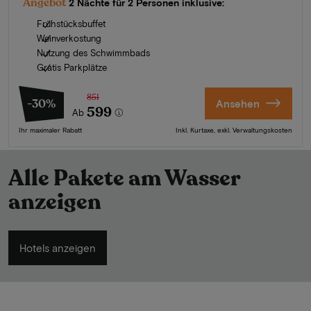
Angebot
2 Nächte für 2 Personen inklusive:
Frühstücksbuffet
Weinverkostung
Nutzung des Schwimmbads
Gratis Parkplätze
851
-30%
Ansehen
599
Ab
Ihr maximaler Rabatt
Inkl. Kurtaxe, exkl. Verwaltungskosten
Alle Pakete am Wasser
anzeigen
Hotels anzeigen