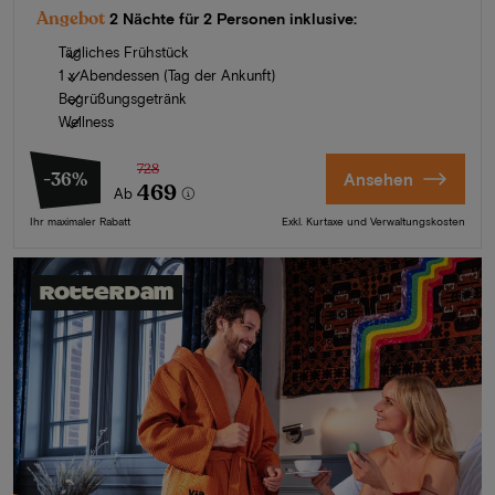
Angebot
2 Nächte für 2 Personen inklusive:
Tägliches Frühstück
1 x Abendessen (Tag der Ankunft)
Begrüßungsgetränk
Wellness
728
-36%
Ansehen
469
Ab
Ihr maximaler Rabatt
Exkl. Kurtaxe und Verwaltungskosten
Rotterdam