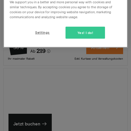
We support you in a better and more personal way with cookies and
Angebot
1 Nacht für 2 Personen inklusive:
similar techniques. By accepting cookies you agree to the storage of
cookies on your device for improving website navigation, marketing
Frühstücksbüffet
communications and analyzing website usage.
Später Check-out
Gratis Parkplätze
Wellness & Fitnessstudio
Settings
Yes! I do!
313
-30%
Ansehen
219
Ab
Ihr maximaler Rabatt
Exkl. Kurtaxe und Verwaltungskosten
Sommer in Zeeland
Entdecken Sie unsere schönsten Hotels
Jetzt buchen