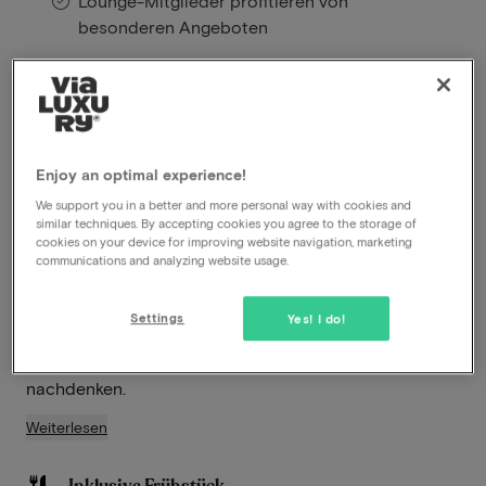
Lounge-Mitglieder profitieren von
besonderen Angeboten
Das Four Elements Hotel Amsterdam strahlt von
außen Größe, Imponiertheit und Robustheit aus,
während es innen eine Atmosphäre von
Enjoy an optimal experience!
Gastfreundschaft, Erfrischung und Grün vermittelt. Mit
einzigartigen Aussichten auf endlose Himmel über
We support you in a better and more personal way with cookies and
similar techniques. By accepting cookies you agree to the storage of
Wasser und mit öffentlichen Verkehrsmitteln sind Sie
cookies on your device for improving website navigation, marketing
innerhalb von 20 Minuten im lebendigen Zentrum von
communications and analyzing website usage.
Amsterdam - ein idealer Standort! Erleben Sie
erfrischende Gastfreundschaft und lassen Sie sich für
Settings
Yes! I do!
nachhaltiges Reisen inspirieren, damit Sie fröhlich
abreisen und über Ihren nächsten Besuch
nachdenken.
Weiterlesen