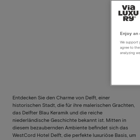
Enjoy an 
We support y
agree to the
analyzing we
Entdecken Sie den Charme von Delft, einer
historischen Stadt, die für ihre malerischen Grachten,
das Delfter Blau Keramik und die reiche
niederländische Geschichte bekannt ist. Mitten in
diesem bezaubernden Ambiente befindet sich das
WestCord Hotel Delft, die perfekte luxuriöse Basis, um