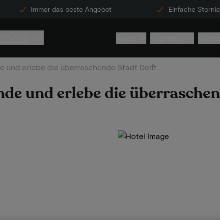
Immer das beste Angebot
Einfache Storni
855455
Hotels
Inspiration
Servic
de und erlebe die überraschende Stadt Delft
nde und erlebe die überraschen