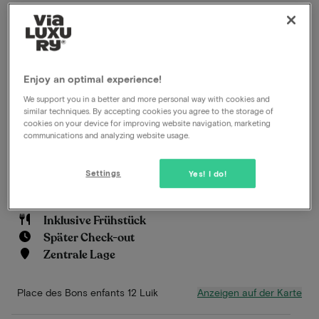
Im Herzen des lebendigen Lüttich bietet Ihnen das
Radisson Liège City Centre einen komfortablen und
praktischen Aufenthalt. Das Hotel liegt nur einen
Enjoy an optimal experience!
Steinwurf von zahlreichen historischen und kulturellen
We support you in a better and more personal way with cookies and
Sehenswürdigkeiten, wie dem Place Saint-Lambert,
similar techniques. By accepting cookies you agree to the storage of
entfernt. Sie befinden sich auch in Gehweite zu
cookies on your device for improving website navigation, marketing
communications and analyzing website usage.
verschiedenen öffentlichen Verkehrsmitteln,
einschließlich des Bahnhofs Liège-Guillemins.
Settings
Yes! I do!
Weiterlesen
Inklusive Frühstück
Später Check-out
Zentrale Lage
Anzeigen auf der Karte
Place des Bons enfants 12 Luik