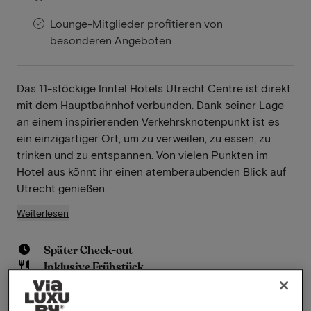
Lounge-Mitglieder profitieren von
besonderen Angeboten
Das 11-stöckige Inntel Hotels Utrecht Centre ist direkt
mit dem Hauptbahnhof verbunden. Dank seiner Lage
an einem inspirierenden Verkehrsknotenpunkt ist es
ein einzigartiger Ort, um zu verweilen, zu essen, zu
trinken und zu entspannen. Von vielen Punkten im
Hotel aus könnt ihr einen atemberaubenden Blick auf
Utrecht genießen.
Weiterlesen
Später Check-out
Inklusive Frühstück
Inklusive Abendessen
Schwimmbad vorhanden