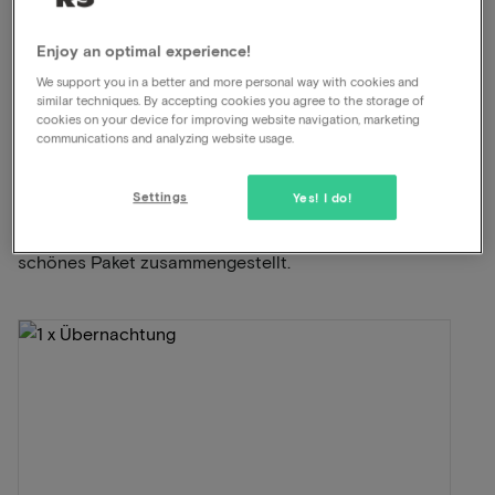
Mindestalter 18 Jahre, sofern ein
Elternteil/Erziehungsberechtigter anwesend ist
Enjoy an optimal experience!
We support you in a better and more personal way with cookies and
Anzeigen auf der Karte
Smakkelaarshoek 24 Utrecht
similar techniques. By accepting cookies you agree to the storage of
cookies on your device for improving website navigation, marketing
communications and analyzing website usage.
Dieses Paket für 2 Personen beinhaltet
Folgendes:
Settings
Yes! I do!
ViaLuxury und das Hotel haben sorgfältig ein
schönes Paket zusammengestellt.