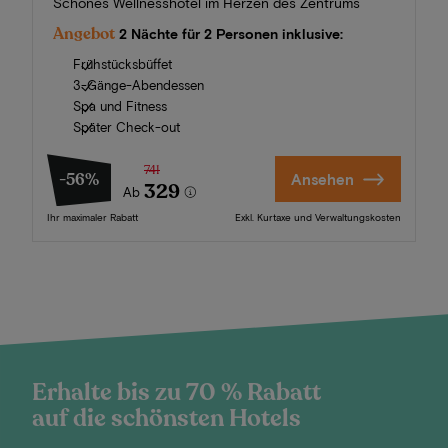
Schönes Wellnesshotel im Herzen des Zentrums
Angebot
2 Nächte für 2 Personen inklusive:
Frühstücksbüffet
3-Gänge-Abendessen
Spa und Fitness
Später Check-out
741
-56%
Ansehen
329
Ab
Ihr maximaler Rabatt
Exkl. Kurtaxe und Verwaltungskosten
Erhalte bis zu 70 % Rabatt
auf die schönsten Hotels