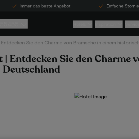
Immer das beste Angebot
Einfache Storni
855455
Hotels
Inspiration
Servic
 | Entdecken Sie den Charme von Bramsche in einem historisc
t | Entdecken Sie den Charme 
 | Deutschland