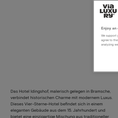
Enjoy an 
We support y
agree to the
analyzing we
Das Hotel Idingshof, malerisch gelegen in Bramsche,
verbindet historischen Charme mit modernem Luxus.
Dieses Vier-Sterne-Hotel befindet sich in einem
eleganten Gebäude aus dem 15. Jahrhundert und
bietet eine einzigartige Mischung aus traditioneller