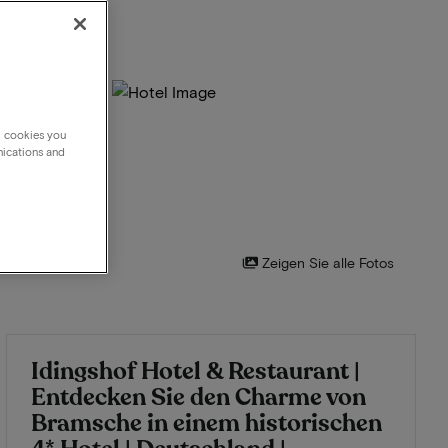
g cookies you
nications and
Zeigen Sie alle Fotos
Idingshof Hotel & Restaurant |
Entdecken Sie den Charme von
Bramsche in einem historischen