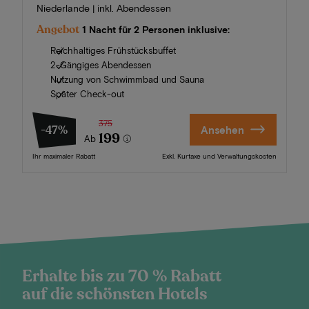
Niederlande | inkl. Abendessen
Angebot
1 Nacht für 2 Personen inklusive:
Reichhaltiges Frühstücksbuffet
2-Gängiges Abendessen
Nutzung von Schwimmbad und Sauna
Später Check-out
375
-47%
Ansehen
199
Ab
Ihr maximaler Rabatt
Exkl. Kurtaxe und Verwaltungskosten
Erhalte bis zu 70 % Rabatt
auf die schönsten Hotels