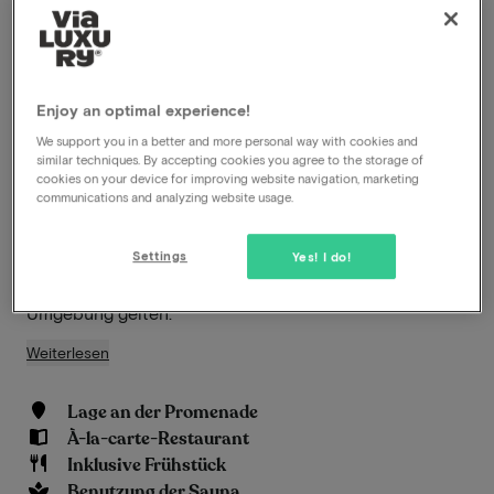
und ist ideal für einen angenehm entspannten und
sportlichen Aufenthalt. Die Lage direkt am Strand
ermöglicht es Ihnen, in nur wenigen Schritten das
Meer und den Sand zu genießen. Während Ihres
Enjoy an optimal experience!
Aufenthalts profitieren Sie von hervorragenden
We support you in a better and more personal way with cookies and
Einrichtungen. Beginnen Sie Ihren Tag mit einem
similar techniques. By accepting cookies you agree to the storage of
reichhaltigen Frühstücksbuffet im gemütlichen
cookies on your device for improving website navigation, marketing
communications and analyzing website usage.
Restaurant EAZEE, das auch für seine köstlichen
Lunch-Optionen und schmackhaften Abendessen
Settings
bekannt ist. Probieren Sie unbedingt die berühmten
Yes! I do!
Steinofenpizzas, die als die besten in Egmond und
Umgebung gelten.
Weiterlesen
Lage an der Promenade
À-la-carte-Restaurant
Inklusive Frühstück
Benutzung der Sauna