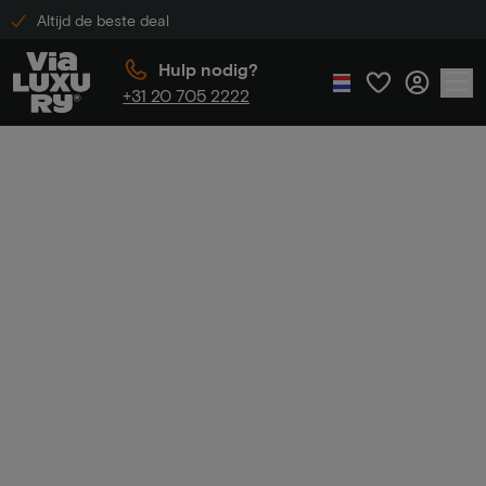
Altijd de beste deal
Hulp nodig?
+31 20 705 2222
Home
Summer Sale
Summer
Sale