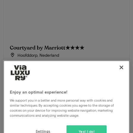
Courtyard by Marriott
★★★★
Hoofddorp, Nederland
Verken en beleef Haarlem en Amsterdam
Arrangement
2 nachten voor 2 personen inclusief:
Dagelijks ontbijtbuffet
Kamerupgrade
Enjoy an optimal experience!
3-Gangen menu van de chef
Welkomstdrankje
We support you in a better and more personal way with cookies and
similar techniques. By accepting cookies you agree to the storage of
cookies on your device for improving website navigation, marketing
630
-64%
Bekijk
communications and analyzing website usage.
229
Vanaf
Settings
Yes! I do!