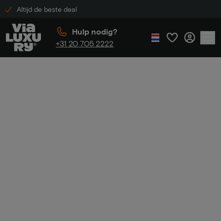
Altijd de beste deal
Hulp nodig?
+31 20 705 2222
Home
Luxe hotel korting
Luxe hotel
korting