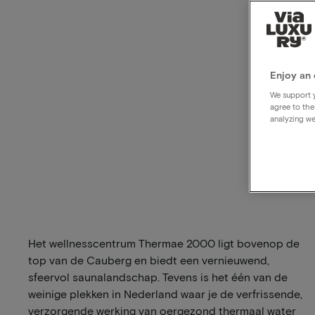
Enjoy an 
We support y
agree to the
analyzing we
Het wellnesscentrum Thermae 2000 ligt bovenop de
top van de Cauberg en biedt een vernieuwend,
sfeervol saunalandschap. Tevens is het één van de
weinige plekken in Nederland waar je de verfrissende,
verzorgende werking van oergezond thermaal water