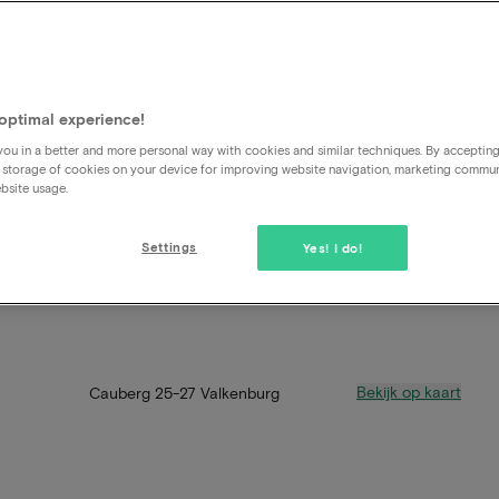
optimal experience!
ou in a better and more personal way with cookies and similar techniques. By acceptin
 storage of cookies on your device for improving website navigation, marketing commu
bsite usage.
Settings
Yes! I do!
Bekijk op kaart
Cauberg 25-27 Valkenburg