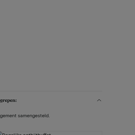
egrepen:
angement samengesteld.