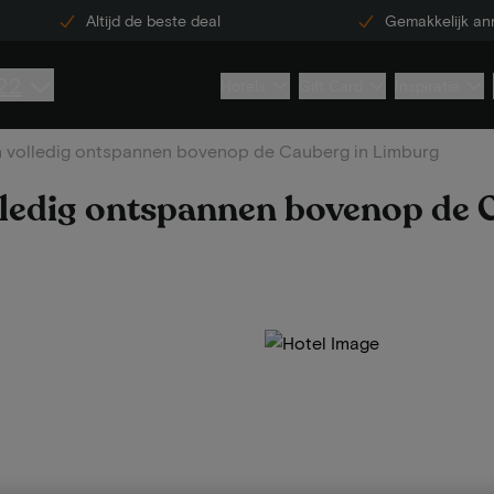
Altijd de beste deal
Gemakkelijk an
22
Hotels
Gift Card
Inspiratie
 volledig ontspannen bovenop de Cauberg in Limburg
ledig ontspannen bovenop de 