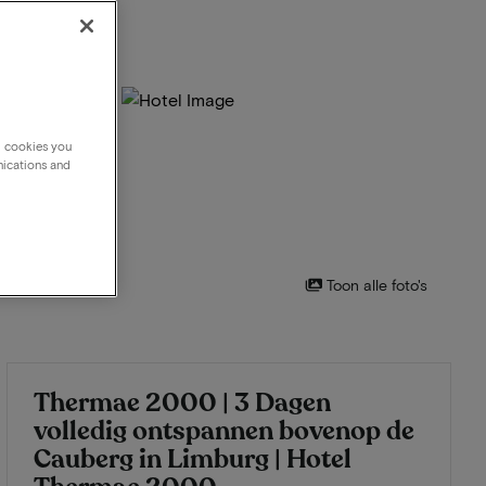
g cookies you
nications and
Toon alle foto's
Thermae 2000 | 3 Dagen
volledig ontspannen bovenop de
Cauberg in Limburg | Hotel