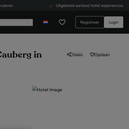
nuleren
Uitgebreid aanbod hotel experiences
Registreer
Login
Service center
Cauberg in
Delen
Opslaan