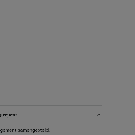
egrepen:
angement samengesteld.