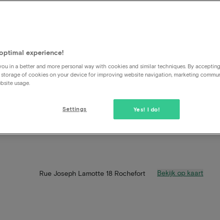
optimal experience!
ou in a better and more personal way with cookies and similar techniques. By acceptin
 storage of cookies on your device for improving website navigation, marketing commu
bsite usage.
Settings
Yes! I do!
Bekijk op kaart
Rue Joseph Lamotte 18 Rochefort