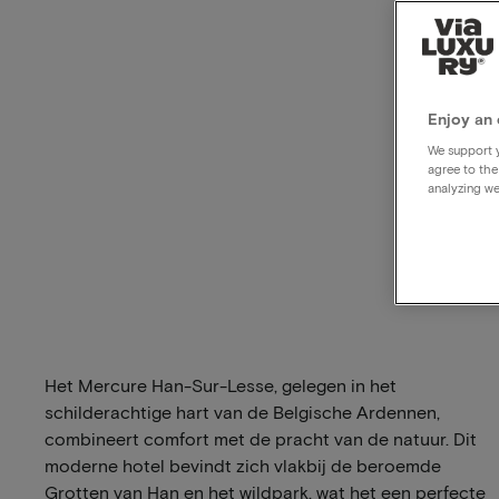
Enjoy an 
We support y
agree to the
analyzing we
Het Mercure Han-Sur-Lesse, gelegen in het
schilderachtige hart van de Belgische Ardennen,
combineert comfort met de pracht van de natuur. Dit
moderne hotel bevindt zich vlakbij de beroemde
Grotten van Han en het wildpark, wat het een perfecte