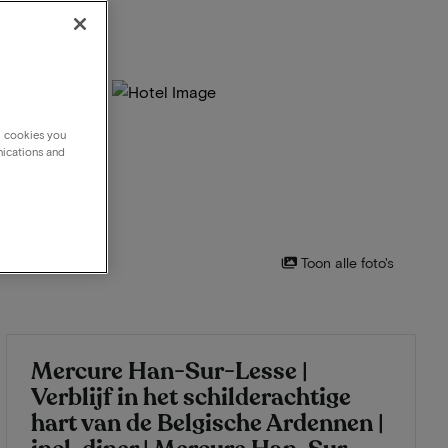
g cookies you
nications and
Toon alle foto's
Mercure Han-Sur-Lesse |
Verblijf in het schilderachtige
hart van de Belgische Ardennen |