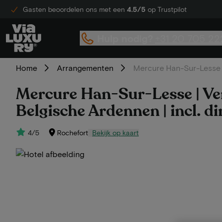
Gasten beoordelen ons met een
4.5/5
op Trustpilot
Hulp nodig?
+31 20 705 22
Home
Arrangementen
Mercure Han-Sur-Lesse | 
Mercure Han-Sur-Lesse | Verb
Belgische Ardennen | incl. di
4/5
Rochefort
Bekijk op kaart