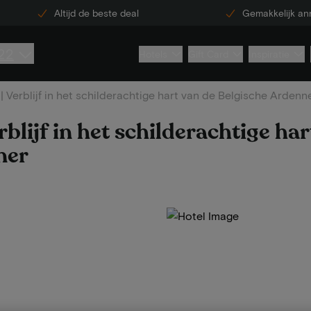
Altijd de beste deal
Gemakkelijk an
22
Hotels
Gift Card
Inspiratie
Verblijf in het schilderachtige hart van de Belgische Ardennen
lijf in het schilderachtige har
ner