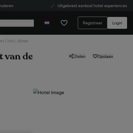
nuleren
Uitgebreid aanbod hotel experiences
Registreer
Login
Service center
 | incl. diner
t van de
Delen
Opslaan