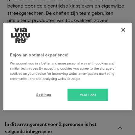
bekend door de eigentijdse klassiekers en eigenwijze
streekgerechten. De chef en zijn team gebruiken
uitsluitend producten van topkwaliteit, zoveel
mogelijk biologisch en uit de eigen regio. Daarnaast
kun je kiezen uit diverse wijnen uit de complete en
actuele wijnkelder.
Lees meer
Enjoy an optimal experience!
We support you in a better and more personal way with cookies and
Inclusief ontbijt
similar techniques. By accepting cookies you agree to the storage of
cookies on your device for improving website navigation, marketing
Inclusief diner
communications and analyzing website usage.
Culinaire experience
Gebruik wellness
Settings
Yes! I do!
Bekijk op kaart
Oirschotsebaan 15 Oisterwijk
In dit arrangement voor 2 personen is het
volgende inbegrepen: