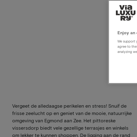
Enjoy an 
We support y
agree to the
analyzing we
Vergeet de alledaagse perikelen en stress! Snuif de
frisse zeelucht op en geniet van de mooie, natuurrijke
omgeving van Egmond aan Zee. Het pittoreske
vissersdorp biedt vele gezellige terrasjes en winkels
om lekker te kunnen shoppen. De ligging aan de rand