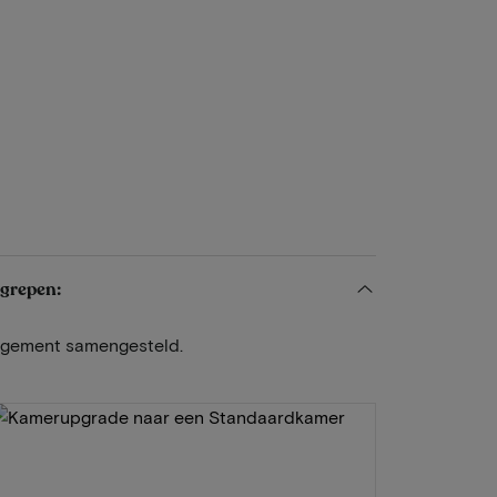
egrepen:
angement samengesteld.