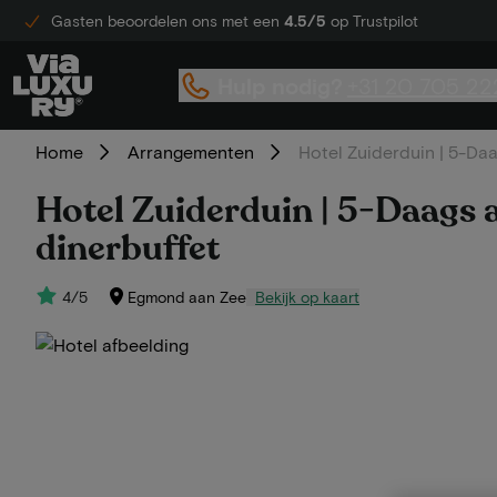
Gasten beoordelen ons met een
4.5/5
op Trustpilot
Hulp nodig?
+31 20 705 22
Home
Arrangementen
Hotel Zuiderduin | 5-Daa
Hotel Zuiderduin | 5-Daags a
dinerbuffet
4/5
Egmond aan Zee
Bekijk op kaart