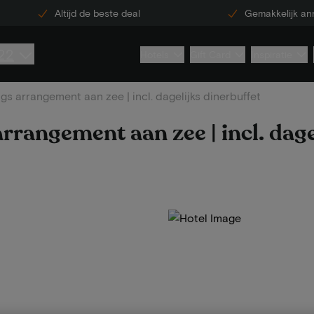
Altijd de beste deal
Gemakkelijk an
22
Hotels
Gift Card
Inspiratie
gs arrangement aan zee | incl. dagelijks dinerbuffet
rrangement aan zee | incl. dage