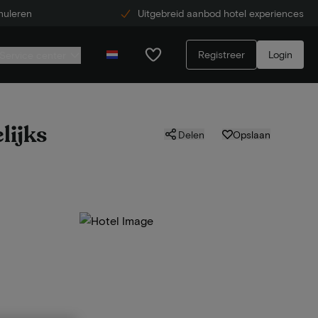
nuleren
Uitgebreid aanbod hotel experiences
Registreer
Login
Service center
lijks
Delen
Opslaan