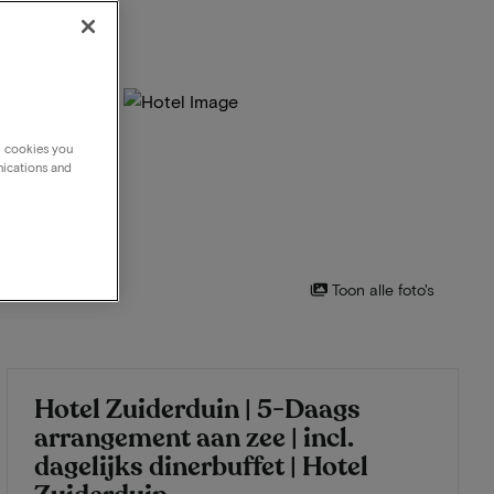
g cookies you
nications and
Toon alle foto's
Hotel Zuiderduin | 5-Daags
arrangement aan zee | incl.
dagelijks dinerbuffet | Hotel