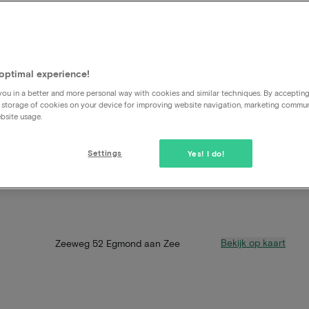
optimal experience!
ou in a better and more personal way with cookies and similar techniques. By acceptin
 storage of cookies on your device for improving website navigation, marketing commu
bsite usage.
Settings
Yes! I do!
Bekijk op kaart
Zeeweg 52 Egmond aan Zee