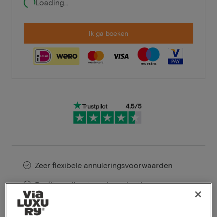
Loading...
Ik ga boeken
Zeer flexibele annuleringsvoorwaarden
Profiteer direct van hoge kortingen
Members profiteren van speciale
aanbiedingen