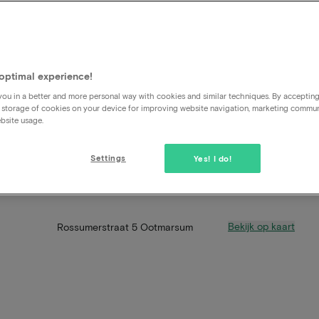
optimal experience!
ou in a better and more personal way with cookies and similar techniques. By acceptin
 storage of cookies on your device for improving website navigation, marketing commu
bsite usage.
Settings
Yes! I do!
Bekijk op kaart
Rossumerstraat 5 Ootmarsum