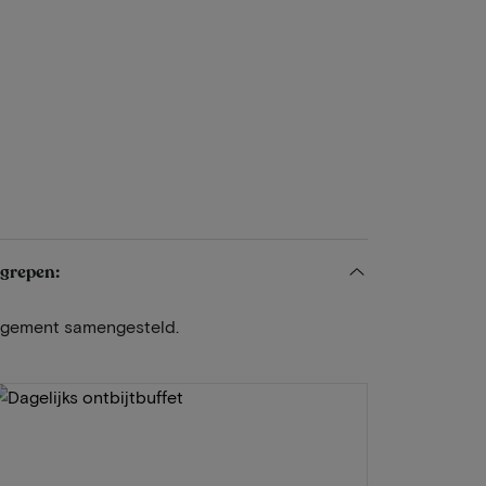
egrepen:
angement samengesteld.