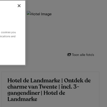
g cookies you
nications and
Toon alle foto's
Hotel de Landmarke | Ontdek de
charme van Twente | incl. 3-
gangendiner | Hotel de
Landmarke