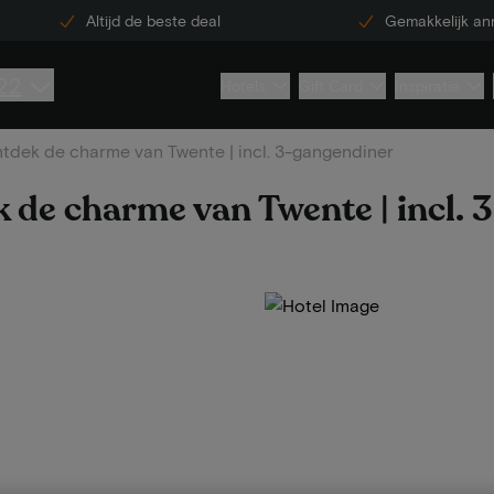
Altijd de beste deal
Gemakkelijk an
22
Hotels
Gift Card
Inspiratie
tdek de charme van Twente | incl. 3-gangendiner
 de charme van Twente | incl.