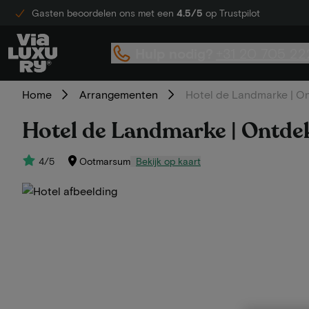
Gasten beoordelen ons met een
4.5/5
op Trustpilot
Hulp nodig?
+31 20 705 22
Home
Arrangementen
Hotel de Landmarke | On
Hotel de Landmarke | Ontdek
4/5
Ootmarsum
Bekijk op kaart