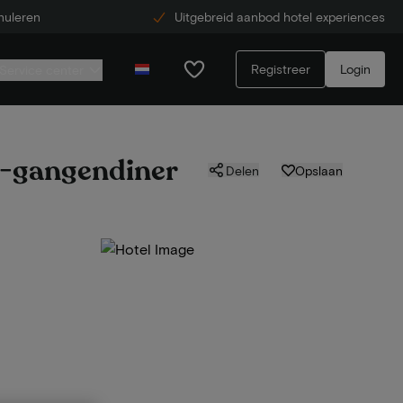
nuleren
Uitgebreid aanbod hotel experiences
Registreer
Login
Service center
 3-gangendiner
Delen
Opslaan