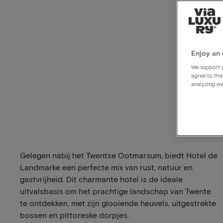
Enjoy an 
We support y
agree to the
analyzing we
Gelegen nabij het Twentse Ootmarsum, biedt Hotel de
Landmarke een perfecte mix van rust, natuur en
gastvrijheid. Dit charmante hotel is de ideale
uitvalsbasis om het prachtige landschap van Twente
te ontdekken, met zijn glooiende heuvels, uitgestrekte
bossen en pittoreske dorpjes.