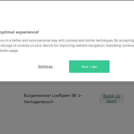
optimal experience!
ou in a better and more personal way with cookies and similar techniques. By acceptin
 storage of cookies on your device for improving website navigation, marketing commu
bsite usage.
Settings
Yes! I do!
Burgemeester Loeffplein 98 's-
Bekijk op
kaart
Hertogenbosch