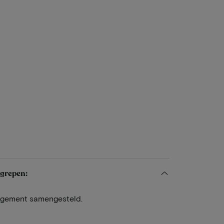
egrepen:
angement samengesteld.