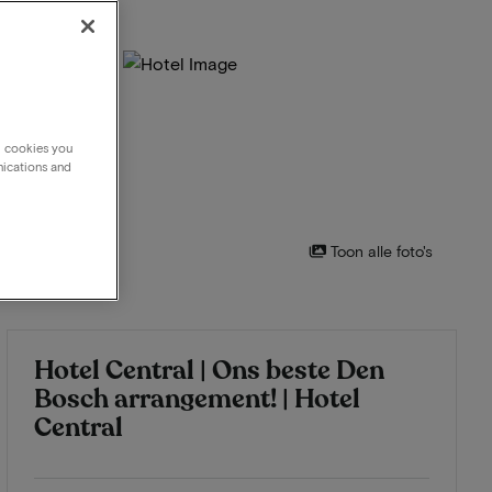
g cookies you
nications and
Toon alle foto's
Hotel Central | Ons beste Den
Bosch arrangement! | Hotel
Central