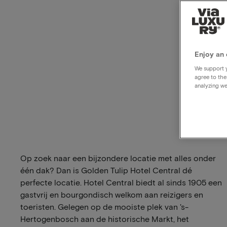
Enjoy an 
We support y
agree to the
analyzing we
Op zoek naar een bijzondere locatie met alles onder
één dak? Dan is Golden Tulip Hotel Central dé
perfecte locatie. Hotel Central biedt al sinds 1905 een
gastvrij en bourgondisch welkom aan reizigers en
toeristen. Gelegen op de mooiste plek van 's-
Hertogenbosch aan de historische Markt, het