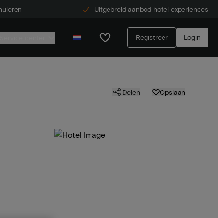
nuleren
Uitgebreid aanbod hotel experiences
Registreer
Login
Service center
Delen
Opslaan