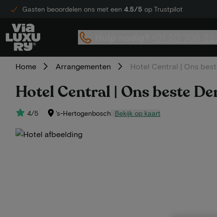
Gasten beoordelen ons met een
4.5/5
op Trustpilot
Hulp nodig?
+31 20 705 22
Home
Arrangementen
Hotel Central | Ons bes
Hotel Central | Ons beste D
4/5
's-Hertogenbosch
Bekijk op kaart