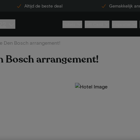
Altijd de beste deal
Gemakkelijk an
22
Hotels
Gift Card
Inspiratie
te Den Bosch arrangement!
en Bosch arrangement!