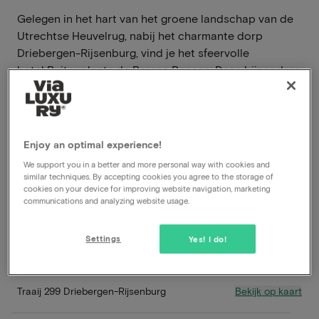
Gelegen in het hart van het groene landschap van de
Utrechtse Heuvelrug, nabij het charmante dorp
Driebergen-Rijsenburg, vind je het sfeervolle
hotel Buitenplaats de Bergse Bossen. Deze bijzondere
locatie combineert het beste van twee werelden: de
rust en ruimte van de natuur met het comfort en de
gastvrijheid van een modern hotel.
Enjoy an optimal experience!
Lees meer
We support you in a better and more personal way with cookies and
similar techniques. By accepting cookies you agree to the storage of
Prachtige wandel- en fietsomgeving
cookies on your device for improving website navigation, marketing
Inclusief ontbijt
communications and analyzing website usage.
Inclusief diner
Late check-out
Settings
Yes! I do!
Gratis parkeren
Bekijk op kaart
Traaij 299 Driebergen-Rijsenburg