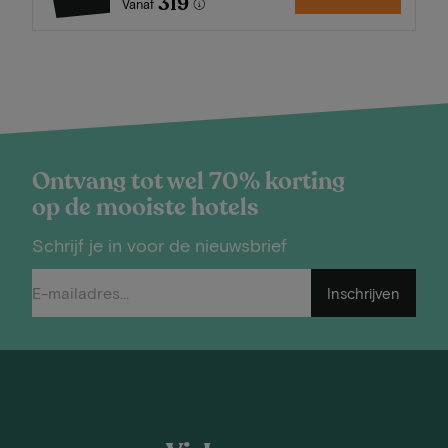
319
Vanaf
Ontvang tot wel 70% korting
op de mooiste hotels
Schrijf je in voor de nieuwsbrief
Inschrijven