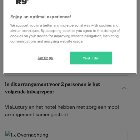
kleurenschema geïnspireerd door het stadswapen en
de beroemde Goudse kaas, en kamernamen en foto’s
Enjoy an optimal experience!
die eer betonen aan lokale bezienswaardigheden.
We support you in a better and more personal way with cookies and
similar techniques. By accepting cookies you agree to the storage of
Lees meer
cookies on your device for improving website navigation, marketing
communications and analyzing website usage.
Inclusief ontbijt
Settings
Yes! I do!
Bekijk op kaart
Hoge Gouwe 201 Gouda
In dit arrangement voor 2 personen is het
volgende inbegrepen:
ViaLuxury en het hotel hebben met zorg een mooi
arrangement samengesteld.