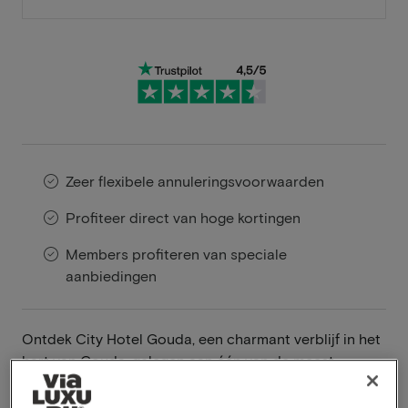
Zeer flexibele annuleringsvoorwaarden
Profiteer direct van hoge kortingen
Members profiteren van speciale
aanbiedingen
Ontdek City Hotel Gouda, een charmant verblijf in het
hart van Gouda, gelegen aan één van de meest
pittoreske grachten van de stad. Dit unieke hotel is
een ode aan de rijke historie van Gouda, met een