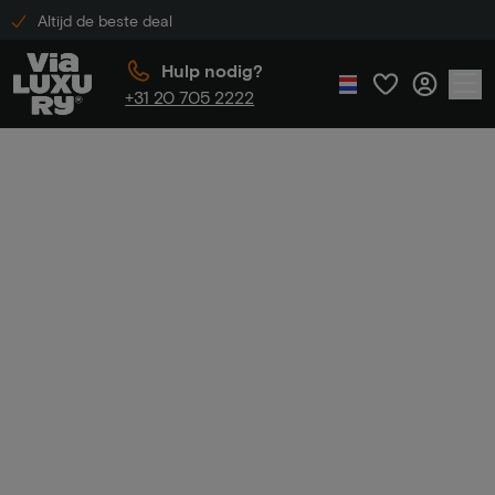
Altijd de beste deal
Hulp nodig?
+31 20 705 2222
Home
Luxe hotel korting
Luxe hotel
korting