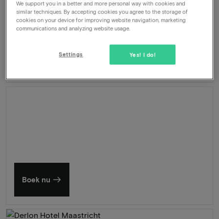
We support you in a better and more personal way with cookies and
Dagelijks ontbijtbuffet
similar techniques. By accepting cookies you agree to the storage of
Welkomstdrankje
cookies on your device for improving website navigation, marketing
Gebruik zwembad en wellness
communications and analyzing website usage.
Direct aan zee
Settings
Yes! I do!
462
-50%
Bekijk
229
Vanaf
Zomer in Zeeland
Ontdek onze mooiste hotels
Boek nu