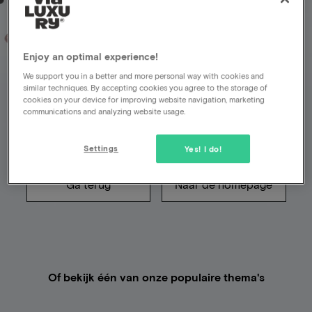
Enjoy an optimal experience!
Helaas is er iets fout
We support you in a better and more personal way with cookies and
similar techniques. By accepting cookies you agree to the storage of
gegaan
cookies on your device for improving website navigation, marketing
communications and analyzing website usage.
De pagina die je zocht bestaat niet (meer)
Settings
Yes! I do!
Ga terug
Naar de homepage
Of bekijk één van onze populaire thema's