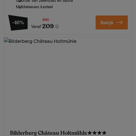
Gebruik van zwembad en sauna
Middeleeuws kasteel
390
-46%
Bekijk
209
Vanaf
Bilderberg Château Holtmühle
★★★★