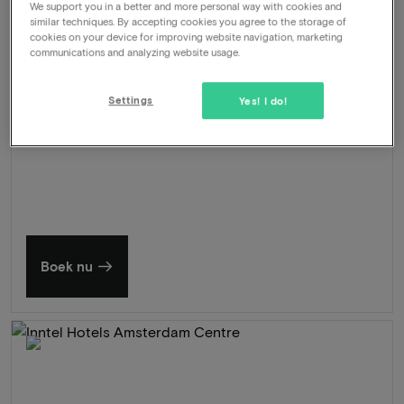
Late check-out (o.b.v.b.)
We support you in a better and more personal way with cookies and
similar techniques. By accepting cookies you agree to the storage of
cookies on your device for improving website navigation, marketing
571
-46%
Bekijk
communications and analyzing website usage.
309
Vanaf
Settings
Yes! I do!
Zomer in Zeeland
Ontdek onze mooiste hotels
Boek nu