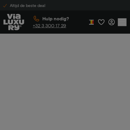
Altijd de beste deal
Hulp nodig?
+32 3 300 17 29
Home
Luxe hotels in Nederland
Luxe hotels in
Nederland