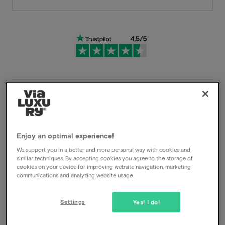
Zeer flexibele annuleringsvoorwaarden
Profiteer direct van hoge kortingen
Enjoy an optimal experience!
Members profiteren van speciale
We support you in a better and more personal way with cookies and
aanbiedingen
similar techniques. By accepting cookies you agree to the storage of
cookies on your device for improving website navigation, marketing
communications and analyzing website usage.
Net over de grens bij Limburg, vind je tussen
indrukwekkende waterpartijen en groen het prachtige
Settings
Yes! I do!
viersterren Terhills Hotel. Het hotel is gevestigd in een
oud mijngebouw in neoklassieke stijl; een pronkstuk uit