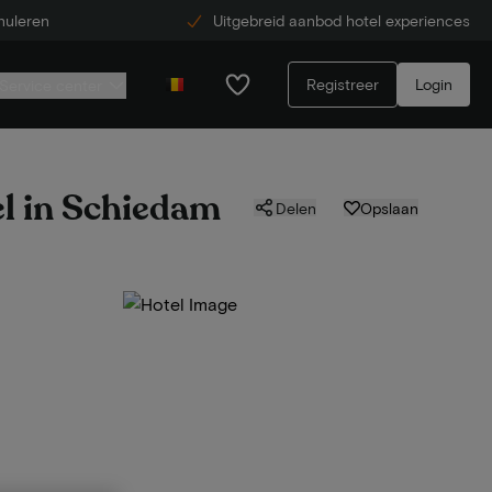
nuleren
Uitgebreid aanbod hotel experiences
Registreer
Login
Service center
el in Schiedam
Delen
Opslaan