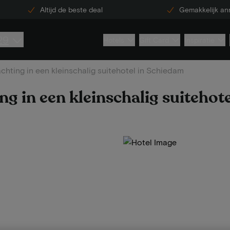
Altijd de beste deal
Gemakkelijk an
29
Hotels
Gift Card
Inspiratie
chting in een kleinschalig suitehotel in Schiedam
ng in een kleinschalig suitehot