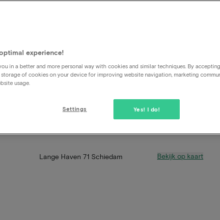
optimal experience!
ou in a better and more personal way with cookies and similar techniques. By acceptin
 storage of cookies on your device for improving website navigation, marketing commu
bsite usage.
Settings
Yes! I do!
Bekijk op kaart
Lange Haven 71 Schiedam