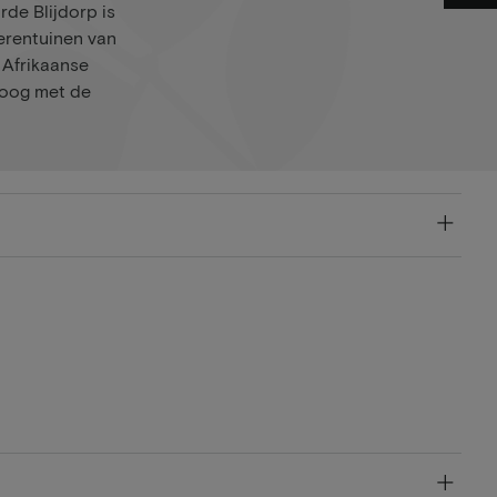
de Blijdorp is
erentuinen van
 Afrikaanse
 oog met de