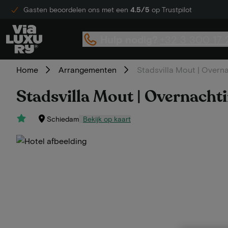
Gasten beoordelen ons met een
4.5/5
op Trustpilot
Hulp nodig?
+32 3 300 17 
Home
Arrangementen
Stadsvilla Mout | Overna
Stadsvilla Mout | Overnachti
Schiedam
Bekijk op kaart