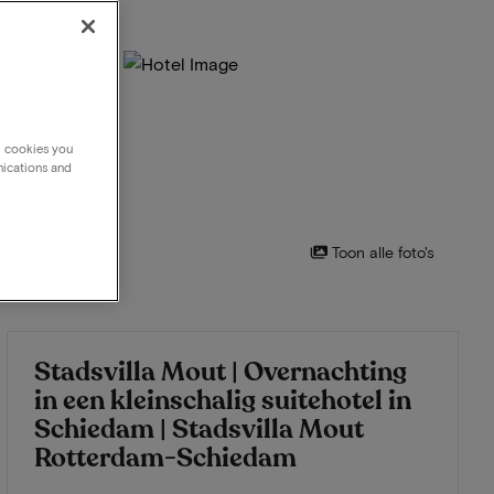
g cookies you
nications and
Toon alle foto's
Stadsvilla Mout | Overnachting
in een kleinschalig suitehotel in
Schiedam | Stadsvilla Mout
Rotterdam-Schiedam