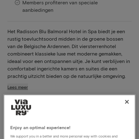
Members profiteren van speciale
aanbiedingen
Het Radisson Blu Balmoral Hotel in Spa biedt je een
rustig toevluchtsoord midden in de groene bossen
van de Belgische Ardennen. Dit viersterrenhotel
combineert klassieke luxe met moderne gemakken,
ideaal voor een ontspannen uitje. Je kunt verblijven in
comfortabel ingerichte kamers en suites die een
prachtig uitzicht bieden op de natuurlijke omgeving.
Lees meer
Inclusief ontbijt
Zwembad aanwezig
Spa & Wellness centre
Late check-out
Enjoy an optimal experience!
Gratis parkeren
We support you in a better and more personal way with cookies and