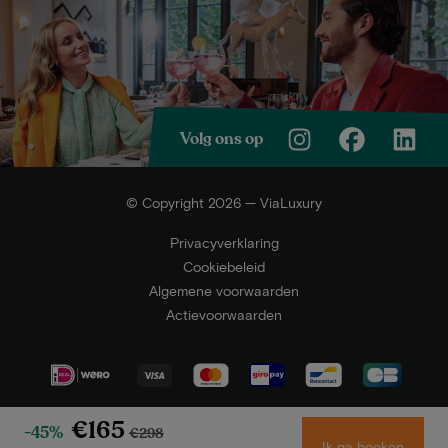
Volg ons op
© Copyright 2026 — ViaLuxury
Privacyverklaring
Cookiebeleid
Algemene voorwaarden
Actievoorwaarden
€165
-45%
€298
Ik ga boeken