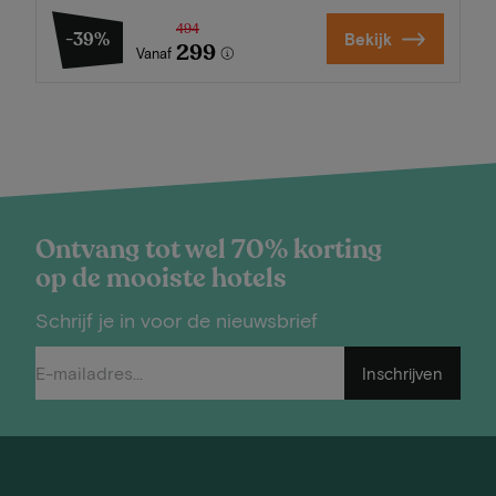
494
-39%
Bekijk
299
Vanaf
Ontvang tot wel 70% korting
op de mooiste hotels
Schrijf je in voor de nieuwsbrief
Inschrijven