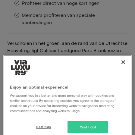
Profiteer direct van hoge kortingen
Members profiteren van speciale
aanbiedingen
Verscholen in het groen, aan de rand van de Utrechtse
Heuvelrug, ligt Culinair Landgoed Parc Broekhuizen.
Een elegante plek waar rust, natuur en gastronomie
samen komen en waar het tempo vanzelf vertraagt.
Hier draait alles om aandacht, verfijning en
ongestoord genieten in een omgeving die inspireert.
Enjoy an optimal experience!
Lees meer
We support you in a better and more personal way with cookies and
similar techniques. By accepting cookies you agree to the storage of
Inclusief ontbijt
cookies on your device for improving website navigation, marketing
communications and analyzing website usage.
Inclusief diner
Welkomstdrankje
Settings
Early check-in
Yes! I do!