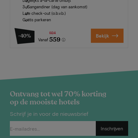
Dagelijks à-la-carte ontbijt
3-Gangendiner (dag van aankomst)
Late check-out (o.b.v.b.)
Gratis parkeren
924
-40%
Bekijk
559
Vanaf
Ontvang tot wel 70% korting
op de mooiste hotels
Schrijf je in voor de nieuwsbrief
Inschrijven