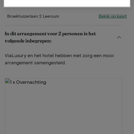
Gratis parkeren
Bekijk op kaart
Broekhuizerlaan 2 Leersum
In dit arrangement voor 2 personen is het
volgende inbegrepen:
ViaLuxury en het hotel hebben met zorg een mooi
arrangement samengesteld.