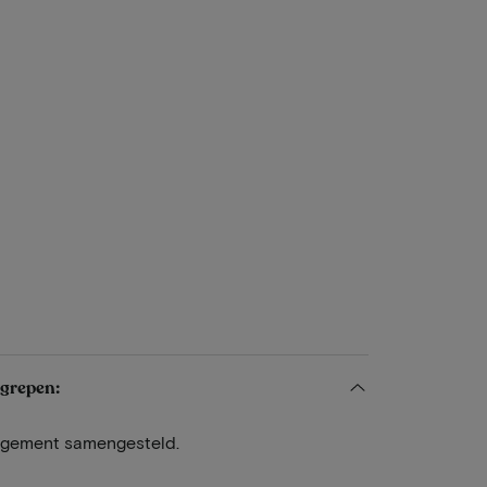
egrepen:
angement samengesteld.