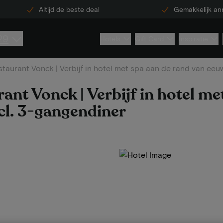
Altijd de beste deal
Gemakkelijk an
29
Hotels
Gift Card
Inspiratie
taurant Vonck | Verbijf in hotel met spa aan de rand van eeu
ant Vonck | Verbijf in hotel me
cl. 3-gangendiner