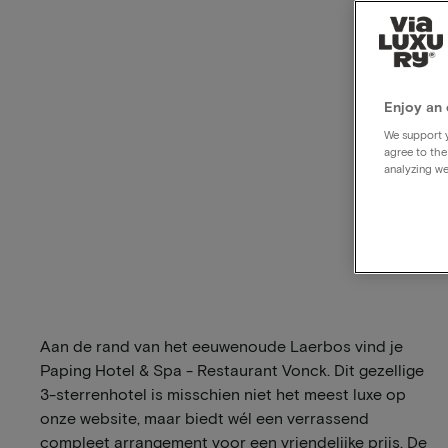
Enjoy an 
We support y
agree to the
analyzing we
Aan de rand van het eeuwenoude Laerbos vind je
Paping Hotel & Spa - Restaurant Vonck. Dit gezellige
3-sterrenhotel is misschien niet het meest luxe op
onze website, maar biedt wél een verrassend
compleet arrangement voor een vriendelijke prijs. De