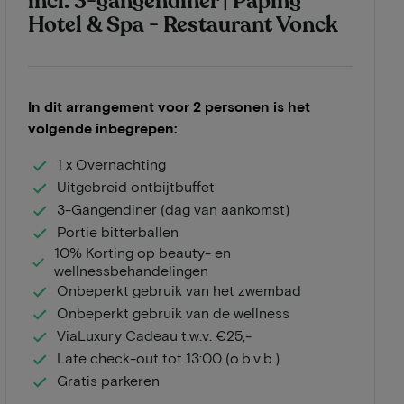
incl. 3-gangendiner | Paping
Hotel & Spa - Restaurant Vonck
In dit arrangement voor 2 personen is het
volgende inbegrepen:
1 x Overnachting
Uitgebreid ontbijtbuffet
3-Gangendiner (dag van aankomst)
Portie bitterballen
10% Korting op beauty- en
wellnessbehandelingen
Onbeperkt gebruik van het zwembad
Onbeperkt gebruik van de wellness
ViaLuxury Cadeau t.w.v. €25,-
Late check-out tot 13:00 (o.b.v.b.)
Gratis parkeren