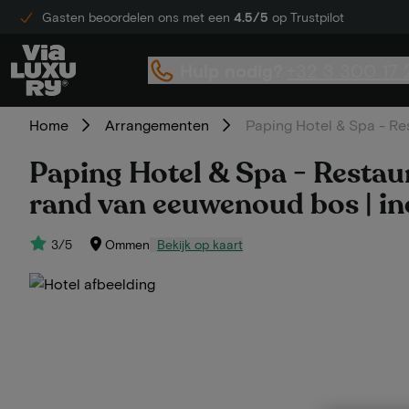
Gasten beoordelen ons met een
4.5/5
op Trustpilot
Hulp nodig?
+32 3 300 17 
Home
Arrangementen
Paping Hotel & Spa - Res
Paping Hotel & Spa - Restaur
rand van eeuwenoud bos | in
3/5
Ommen
Bekijk op kaart