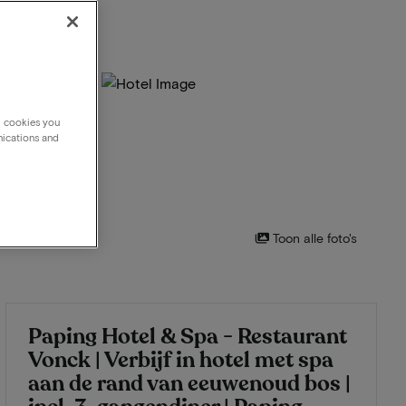
g cookies you
nications and
Toon alle foto's
Paping Hotel & Spa - Restaurant
Vonck | Verbijf in hotel met spa
aan de rand van eeuwenoud bos |