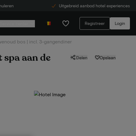
nuleren
Uitgebreid aanbod hotel experiences
Registreer
Login
Service center
wenoud bos | incl. 3-gangendiner
t spa aan de
Delen
Opslaan