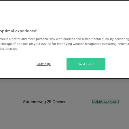
optimal experience!
ou in a better and more personal way with cookies and similar techniques. By acceptin
 storage of cookies on your device for improving website navigation, marketing commu
bsite usage.
Settings
Yes! I do!
Bekijk op kaart
Stationsweg 29 Ommen