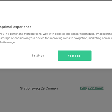
optimal experience!
ou in a better and more personal way with cookies and similar techniques. By acceptin
 storage of cookies on your device for improving website navigation, marketing commu
bsite usage.
Settings
Yes! I do!
Bekijk op kaart
Stationsweg 29 Ommen