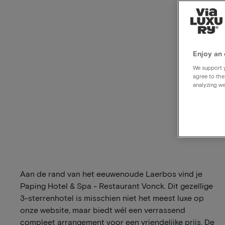
Enjoy an 
We support y
agree to the
analyzing we
Aan de rand van het eeuwenoude Laerbos vind je
Paping Hotel & Spa - Restaurant Vonck. Dit gezellige
3-sterrenhotel is misschien niet het meest luxe op
onze website, maar biedt wél een verrassend
compleet arrangement voor een vriendelijke prijs. De