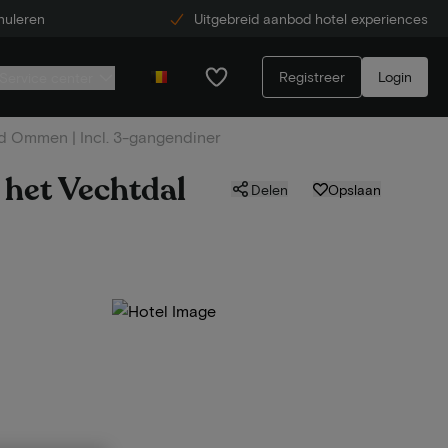
nuleren
Uitgebreid aanbod hotel experiences
Registreer
Login
Service center
ad Ommen | Incl. 3-gangendiner
 het Vechtdal
Delen
Opslaan