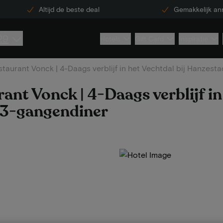
Altijd de beste deal
Gemakkelijk an
29
Hotels
Gift Card
Inspiratie
taurant Vonck | 4-Daags verblijf in het Vechtdal bij Hanzest
ant Vonck | 4-Daags verblijf in
. 3-gangendiner