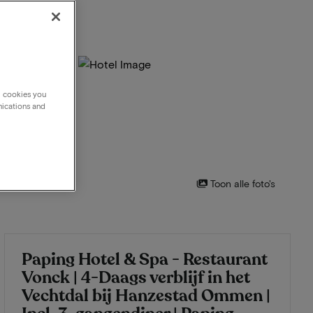
g cookies you
nications and
Toon alle foto's
Paping Hotel & Spa - Restaurant
Vonck | 4-Daags verblijf in het
Vechtdal bij Hanzestad Ommen |