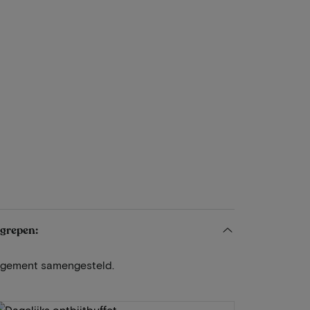
egrepen:
angement samengesteld.