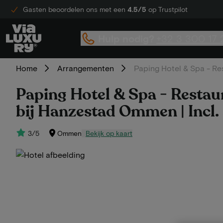
Gasten beoordelen ons met een
4.5/5
op Trustpilot
Hulp nodig?
+32 3 300 17 
Home
Arrangementen
Paping Hotel & Spa - Res
Paping Hotel & Spa - Restaur
bij Hanzestad Ommen | Incl
3/5
Ommen
Bekijk op kaart