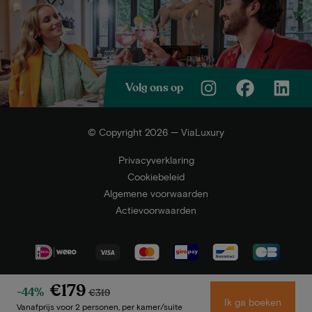
Volg ons op
© Copyright 2026 — ViaLuxury
Privacyverklaring
Cookiebeleid
Algemene voorwaarden
Actievoorwaarden
€179
-44%
€319
Ik ga boeken
Vanafprijs voor 2 personen, per kamer/suite