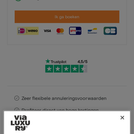
Ik ga boeken
Zeer flexibele annuleringsvoorwaarden
Profiteer direct van hoge kortingen
Members profiteren van speciale
aanbiedingen