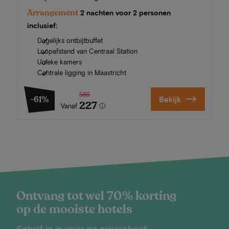
Arrangement
2 nachten voor 2 personen
inclusief:
Dagelijks ontbijtbuffet
Loopafstand van Centraal Station
Unieke kamers
Centrale ligging in Maastricht
585
-61%
Bekijk
227
Vanaf
Ontvang tot wel 70% korting
op de mooiste hotels
Schrijf je in voor de nieuwsbrief