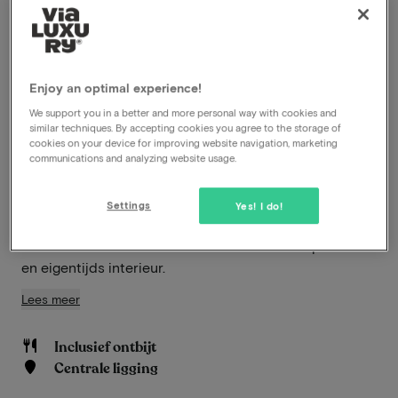
aanbiedingen
Ontdek het bruisende hart van Wyck in Maastricht,
Enjoy an optimal experience!
waar Leonardo Boutique Hotel Maastricht City Center
We support you in a better and more personal way with cookies and
een iconisch toevluchtsoord biedt voor
similar techniques. By accepting cookies you agree to the storage of
designliefhebbers en stijlbewuste reizigers. Dit hotel,
cookies on your device for improving website navigation, marketing
communications and analyzing website usage.
perfect geïntegreerd in een van de meest dynamische
wijken van de stad, ligt bovendien op loopafstand van
het centraal station, wat zorgt voor een uitstekende
Settings
Yes! I do!
bereikbaarheid. Hier beleef je een verblijf waarin
comfort en creativiteit samenkomen in een opvallend
en eigentijds interieur.
Lees meer
Inclusief ontbijt
Centrale ligging