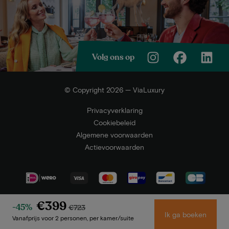
Volg ons op
© Copyright 2026 — ViaLuxury
Privacyverklaring
Cookiebeleid
Algemene voorwaarden
Actievoorwaarden
€399
-45%
€723
Ik ga boeken
Vanafprijs voor 2 personen, per kamer/suite