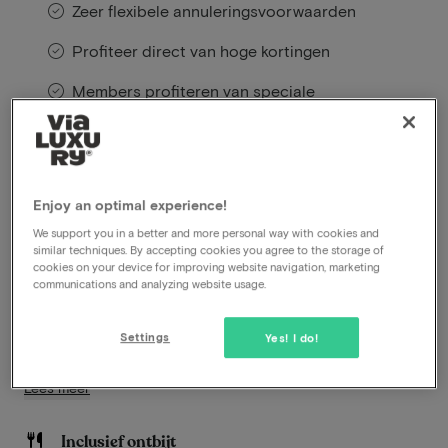
Zeer flexibele annuleringsvoorwaarden
Profiteer direct van hoge kortingen
Members profiteren van speciale
aanbiedingen
Midden in het Twentse landschap, in het sfeervolle
Enjoy an optimal experience!
dorp De Lutte en omringd door het groene Dinkeldal,
ligt Landhuishotel De Bloemenbeek. Dit karaktervolle
We support you in a better and more personal way with cookies and
similar techniques. By accepting cookies you agree to the storage of
boutiquehotel combineert rust, gastvrijheid en
cookies on your device for improving website navigation, marketing
verfijning in een stijlvolle omgeving waar natuur en
communications and analyzing website usage.
comfort samenkomen. De warme uitstraling van het
landhuis en de rustige ligging maken het een fijne plek
Settings
Yes! I do!
om even helemaal tot rust te komen.
Lees meer
Inclusief ontbijt