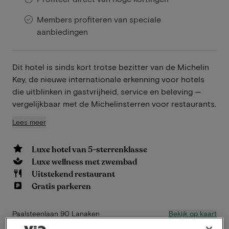
Members profiteren van speciale
aanbiedingen
Dit hotel is sinds kort trotse bezitter van de Michelin
Key, de nieuwe internationale erkenning voor hotels
die uitblinken in gastvrijheid, service en beleving —
vergelijkbaar met de Michelinsterren voor restaurants.
Lees meer
Luxe hotel van 5-sterrenklasse
Luxe wellness met zwembad
Uitstekend restaurant
Gratis parkeren
Bekijk op kaart
Paalsteenlaan 90 Lanaken