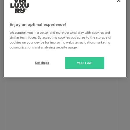
In dit arrangement voor 2 personen is het
volgende inbegrepen:
Enjoy an optimal experience!
ViaLuxury en het hotel hebben met zorg een mooi
We support you in a better and more personal way with cookies and
arrangement samengesteld.
similar techniques. By accepting cookies you agree to the storage of
cookies on your device for improving website navigation, marketing
communications and analyzing website usage.
Settings
Yes! I do!