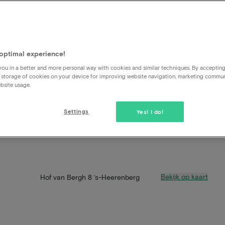
optimal experience!
ou in a better and more personal way with cookies and similar techniques. By acceptin
 storage of cookies on your device for improving website navigation, marketing commu
bsite usage.
Settings
Yes! I do!
Bekijk op kaart
Hof van Bergh 8 ‘s-Heerenberg