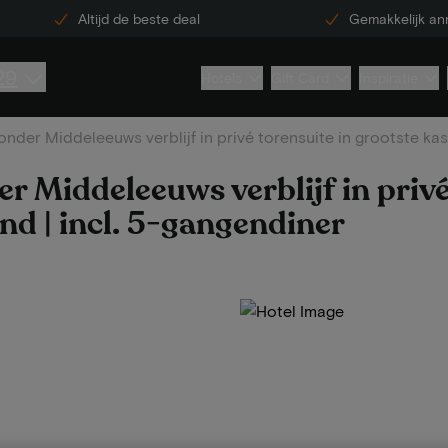
Altijd de beste deal
Gemakkelijk an
29
Hotels
Gift Card
Inspiratie
zonder Middeleeuws verblijf in privé torensuite in grootste ka
r Middeleeuws verblijf in privé
nd | incl. 5-gangendiner