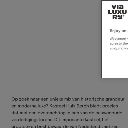
Enjoy an 
We support y
agree to the
analyzing we
Op zoek naar een unieke mix van historische grandeur
en moderne luxe? Kasteel Huis Bergh biedt precies
dat met een overnachting in een van de eeuwenoude
verdedigingstorens. Dit imposante kasteel, het
grootste en best bewaarde van Nederland, met zijn