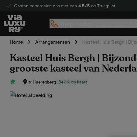
Gasten beoordelen ons met een
4.5/5
op Trustpilot
Hulp nodig?
+32 3 300 17 
Home
Arrangementen
Kasteel Huis Bergh | Bij
Kasteel Huis Bergh | Bijzonde
grootste kasteel van Nederla
‘s-Heerenberg
Bekijk op kaart