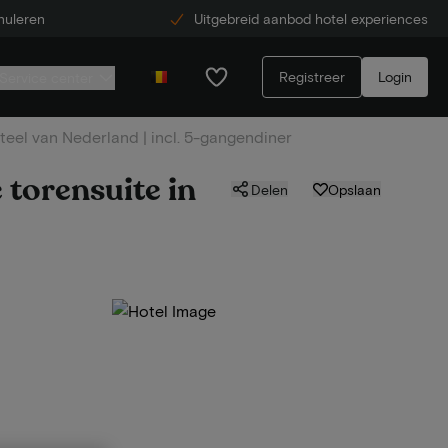
nuleren
Uitgebreid aanbod hotel experiences
Registreer
Login
Service center
steel van Nederland | incl. 5-gangendiner
 torensuite in
Delen
Opslaan