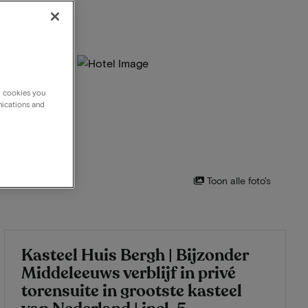
g cookies you
nications and
Toon alle foto's
Kasteel Huis Bergh | Bijzonder
Middeleeuws verblijf in privé
torensuite in grootste kasteel